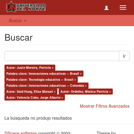
Toggl
navig
Buscar
Buscar
Ir
Autor: Justo Moreira, Patricia ×
Palabra clave: Innovaciones educativas -- Brasil ×
Palabra clave: Tecnología educativa -- Brasil ×
Palabra clave: Innovaciones educativas -- Colombia ×
Autor: Said Hung, Elías Manuel ×
Autor: Ordoñez, Mónica Patricia ×
Autor: Valencia Cobo, Jorge Alberto ×
Mostrar Filtros Avanzados
La búsqueda no produjo resultados
DSpace software
copyright © 2002-
Theme by