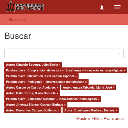
Toggl
navig
Buscar
Buscar
Ir
Autor: Cándelo Becerra, John Edwin ×
Palabra clave: Comprensión de lectura -- Enseñanza -- Innovaciones tecnológicas ×
Palabra clave: Internet en la educación superior ×
Palabra clave: Pedagogía -- Innovaciones tecnológicas ×
Autor: Castro de Castro, Adela de, ×
Autor: Anaya Taboada, María José ×
Autor: Calle Torres, María Gabriela ×
Palabra clave: Educación superior -- Innovaciones tecnológicas ×
Autor: Jiménez Blanco, Germán Enrique ×
Autor: Cervantes Campo, Guillermo ×
Autor: Domínguez Merlano, Eulises ×
Mostrar Filtros Avanzados