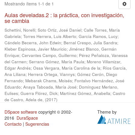
Mostrando ítems 1-1 de 1
Aulas develadas.2 : la práctica, con investigación,
se cambia
Schettini, Norelli
;
Soto Ortiz, José Daniel
;
Calle Torres, María
Gabriela
;
Torres Herrera, Luis Alberto
;
García Ramos, Lucy
;
Cándelo Becerra, John Edwin
;
Bernal Crespo, Julia Sandra
;
Kleber Espinosa, Javier Mauricio
;
Jiménez Blanco, Germán
Enrique
;
Cervantes Campo, Guillermo
;
Pérez Peñaloza, Vanessa
del Carmen
;
Serrano Gómez, María Paula
;
Moreno Villamizar,
Edgar Andrés
;
Ossa Vergara, María Carolina de la
;
Ríos García,
Ana Liliana
;
Herrera Ortega, Viannys
;
Gómez Cerón, Diego
Fernando
;
Mebarak Chams, Moisés
;
Fontalvo Hernández, José
Eduardo
;
Anaya Taboada, María José
;
Domínguez Merlano,
Eulises
;
Guerra Flórez, Dick
;
Martínez Gómez, Anabella
;
Castro
de Castro, Adela de,
(
2017
)
DSpace software
copyright © 2002-
Theme by
2016
DuraSpace
Contacto
|
Sugerencias