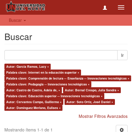
Toggl
navig
Buscar
Buscar
Ir
Autor: García Ramos, Lucy ×
Palabra clave: Internet en la educación superior ×
Palabra clave: Comprensión de lectura -- Enseñanza -- Innovaciones tecnológicas ×
Palabra clave: Pedagogía -- Innovaciones tecnológicas ×
Autor: Castro de Castro, Adela de, ×
Autor: Bernal Crespo, Julia Sandra ×
Palabra clave: Educación superior -- Innovaciones tecnológicas ×
Autor: Cervantes Campo, Guillermo ×
Autor: Soto Ortiz, José Daniel ×
Autor: Domínguez Merlano, Eulises ×
Mostrar Filtros Avanzados
Mostrando ítems 1-1 de 1