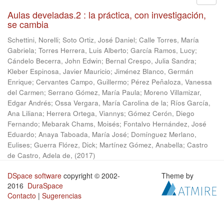
Aulas develadas.2 : la práctica, con investigación,
se cambia
Schettini, Norelli
;
Soto Ortiz, José Daniel
;
Calle Torres, María
Gabriela
;
Torres Herrera, Luis Alberto
;
García Ramos, Lucy
;
Cándelo Becerra, John Edwin
;
Bernal Crespo, Julia Sandra
;
Kleber Espinosa, Javier Mauricio
;
Jiménez Blanco, Germán
Enrique
;
Cervantes Campo, Guillermo
;
Pérez Peñaloza, Vanessa
del Carmen
;
Serrano Gómez, María Paula
;
Moreno Villamizar,
Edgar Andrés
;
Ossa Vergara, María Carolina de la
;
Ríos García,
Ana Liliana
;
Herrera Ortega, Viannys
;
Gómez Cerón, Diego
Fernando
;
Mebarak Chams, Moisés
;
Fontalvo Hernández, José
Eduardo
;
Anaya Taboada, María José
;
Domínguez Merlano,
Eulises
;
Guerra Flórez, Dick
;
Martínez Gómez, Anabella
;
Castro
de Castro, Adela de,
(
2017
)
DSpace software
copyright © 2002-
Theme by
2016
DuraSpace
Contacto
|
Sugerencias