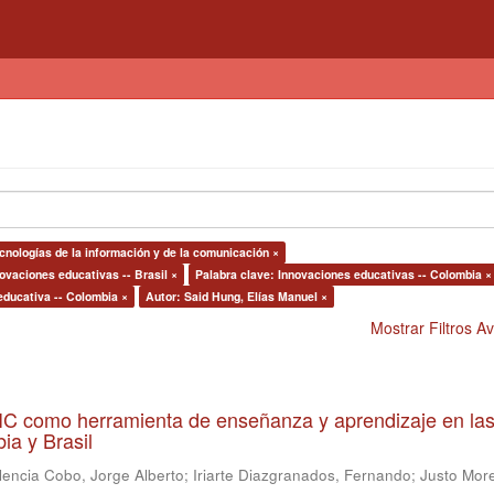
cnologías de la información y de la comunicación ×
ovaciones educativas -- Brasil ×
Palabra clave: Innovaciones educativas -- Colombia ×
educativa -- Colombia ×
Autor: Said Hung, Elías Manuel ×
Mostrar Filtros 
 TIC como herramienta de enseñanza y aprendizaje en la
ia y Brasil
lencia Cobo, Jorge Alberto
;
Iriarte Diazgranados, Fernando
;
Justo More