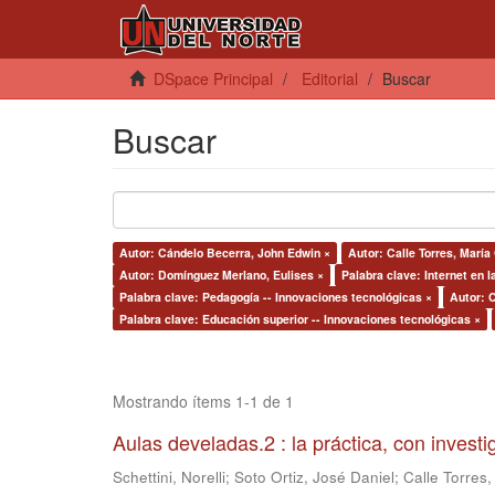
DSpace Principal
Editorial
Buscar
Buscar
Autor: Cándelo Becerra, John Edwin ×
Autor: Calle Torres, María
Autor: Domínguez Merlano, Eulises ×
Palabra clave: Internet en l
Palabra clave: Pedagogía -- Innovaciones tecnológicas ×
Autor: C
Palabra clave: Educación superior -- Innovaciones tecnológicas ×
Mostrando ítems 1-1 de 1
Aulas develadas.2 : la práctica, con invest
Schettini, Norelli
;
Soto Ortiz, José Daniel
;
Calle Torres,