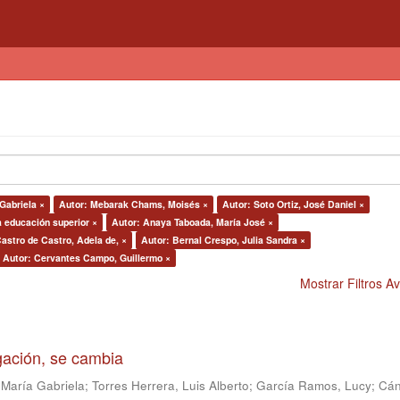
 Gabriela ×
Autor: Mebarak Chams, Moisés ×
Autor: Soto Ortiz, José Daniel ×
a educación superior ×
Autor: Anaya Taboada, María José ×
astro de Castro, Adela de, ×
Autor: Bernal Crespo, Julia Sandra ×
Autor: Cervantes Campo, Guillermo ×
Mostrar Filtros 
igación, se cambia
 María Gabriela
;
Torres Herrera, Luis Alberto
;
García Ramos, Lucy
;
Cán