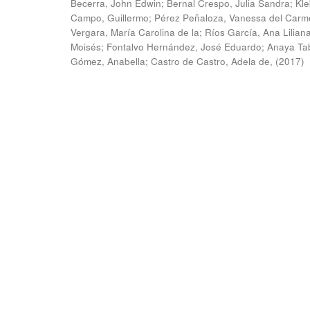
Becerra, John Edwin
;
Bernal Crespo, Julia Sandra
;
Kle
Campo, Guillermo
;
Pérez Peñaloza, Vanessa del Carm
Vergara, María Carolina de la
;
Ríos García, Ana Lilian
Moisés
;
Fontalvo Hernández, José Eduardo
;
Anaya Ta
Gómez, Anabella
;
Castro de Castro, Adela de,
(
2017
)