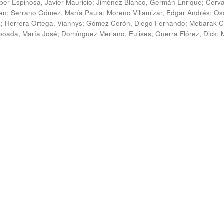
ber Espinosa, Javier Mauricio
;
Jiménez Blanco, Germán Enrique
;
Cerv
en
;
Serrano Gómez, María Paula
;
Moreno Villamizar, Edgar Andrés
;
Os
a
;
Herrera Ortega, Viannys
;
Gómez Cerón, Diego Fernando
;
Mebarak C
boada, María José
;
Domínguez Merlano, Eulises
;
Guerra Flórez, Dick
;