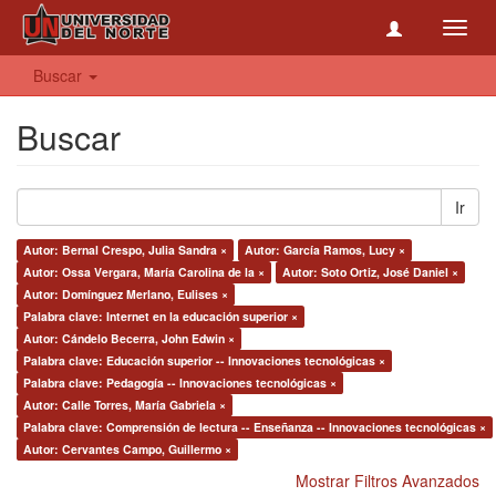
Toggl
navig
Buscar
Buscar
Ir
Autor: Bernal Crespo, Julia Sandra ×
Autor: García Ramos, Lucy ×
Autor: Ossa Vergara, María Carolina de la ×
Autor: Soto Ortiz, José Daniel ×
Autor: Domínguez Merlano, Eulises ×
Palabra clave: Internet en la educación superior ×
Autor: Cándelo Becerra, John Edwin ×
Palabra clave: Educación superior -- Innovaciones tecnológicas ×
Palabra clave: Pedagogía -- Innovaciones tecnológicas ×
Autor: Calle Torres, María Gabriela ×
Palabra clave: Comprensión de lectura -- Enseñanza -- Innovaciones tecnológicas ×
Autor: Cervantes Campo, Guillermo ×
Mostrar Filtros Avanzados