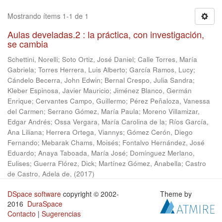
Mostrando ítems 1-1 de 1
Aulas develadas.2 : la práctica, con investigación,
se cambia
Schettini, Norelli
;
Soto Ortiz, José Daniel
;
Calle Torres, María
Gabriela
;
Torres Herrera, Luis Alberto
;
García Ramos, Lucy
;
Cándelo Becerra, John Edwin
;
Bernal Crespo, Julia Sandra
;
Kleber Espinosa, Javier Mauricio
;
Jiménez Blanco, Germán
Enrique
;
Cervantes Campo, Guillermo
;
Pérez Peñaloza, Vanessa
del Carmen
;
Serrano Gómez, María Paula
;
Moreno Villamizar,
Edgar Andrés
;
Ossa Vergara, María Carolina de la
;
Ríos García,
Ana Liliana
;
Herrera Ortega, Viannys
;
Gómez Cerón, Diego
Fernando
;
Mebarak Chams, Moisés
;
Fontalvo Hernández, José
Eduardo
;
Anaya Taboada, María José
;
Domínguez Merlano,
Eulises
;
Guerra Flórez, Dick
;
Martínez Gómez, Anabella
;
Castro
de Castro, Adela de,
(
2017
)
DSpace software
copyright © 2002-
Theme by
2016
DuraSpace
Contacto
|
Sugerencias