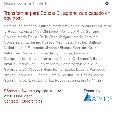
Mostrando ítems 1-1 de 1
Transformar para Educar 3 : aprendizaje basado en
equipos
Domínguez Merlano, Eulises
;
Martínez Gómez, Anabella
;
Parra de
la Rosa, Karen
;
Zúñiga Chiriboga, María del Pilar
;
Serrano
Gómez, María Paula
;
De la Ossa Vergara, María Carolina
;
González Ortiz, Jaime
;
Rosado Medinueta, Nayibe
;
Gallego
Nicholls, José Fernando
;
Jiménez Blanco, Germán
;
Ortiz
Velásquez, Mauricio
;
Flórez Arroyo, Jorge
;
Lizarazu
Diazgranados, Ismael
;
Cervantes Acosta, Guillermo
;
Villalba
Amarís, Pedro
;
San Juan Vergara, Homero
;
Valencia Villa,
Gerardo José
;
Vásquez Rengifo, Fernando
;
Bayona Pacheco,
Brayan Leonardo
;
Fuentes García, Martha
;
De Castro, Adela
;
Guerra Flórez, Dick
;
De la Hoz Reyes, Sabrina
(
2017-11-22
)
DSpace software
copyright © 2002-
Theme by
2016
DuraSpace
Contacto
|
Sugerencias