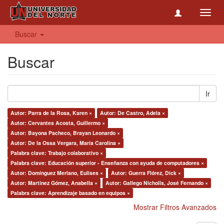
Toggl
navig
Buscar
Buscar
Ir
Autor: Parra de la Rosa, Karen ×
Autor: De Castro, Adela ×
Autor: Cervantes Acosta, Guillermo ×
Autor: Bayona Pacheco, Brayan Leonardo ×
Autor: De la Ossa Vergara, María Carolina ×
Palabra clave: Trabajo colaborativo ×
Palabra clave: Educación superior - Enseñanza con ayuda de computadores ×
Autor: Domínguez Merlano, Eulises ×
Autor: Guerra Flórez, Dick ×
Autor: Martínez Gómez, Anabella ×
Autor: Gallego Nicholls, José Fernando ×
Palabra clave: Aprendizaje basado en equipos ×
Mostrar Filtros Avanzados