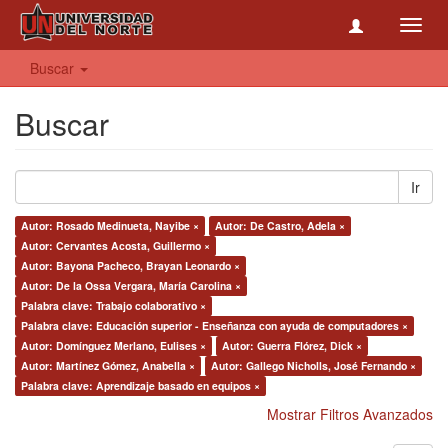
Toggl
navig
Buscar
Buscar
Ir
Autor: Rosado Medinueta, Nayibe ×
Autor: De Castro, Adela ×
Autor: Cervantes Acosta, Guillermo ×
Autor: Bayona Pacheco, Brayan Leonardo ×
Autor: De la Ossa Vergara, María Carolina ×
Palabra clave: Trabajo colaborativo ×
Palabra clave: Educación superior - Enseñanza con ayuda de computadores ×
Autor: Domínguez Merlano, Eulises ×
Autor: Guerra Flórez, Dick ×
Autor: Martínez Gómez, Anabella ×
Autor: Gallego Nicholls, José Fernando ×
Palabra clave: Aprendizaje basado en equipos ×
Mostrar Filtros Avanzados