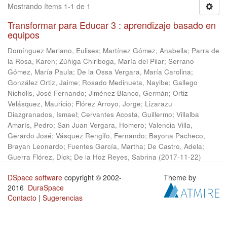
Mostrando ítems 1-1 de 1
Transformar para Educar 3 : aprendizaje basado en
equipos
Domínguez Merlano, Eulises
;
Martínez Gómez, Anabella
;
Parra de
la Rosa, Karen
;
Zúñiga Chiriboga, María del Pilar
;
Serrano
Gómez, María Paula
;
De la Ossa Vergara, María Carolina
;
González Ortiz, Jaime
;
Rosado Medinueta, Nayibe
;
Gallego
Nicholls, José Fernando
;
Jiménez Blanco, Germán
;
Ortiz
Velásquez, Mauricio
;
Flórez Arroyo, Jorge
;
Lizarazu
Diazgranados, Ismael
;
Cervantes Acosta, Guillermo
;
Villalba
Amarís, Pedro
;
San Juan Vergara, Homero
;
Valencia Villa,
Gerardo José
;
Vásquez Rengifo, Fernando
;
Bayona Pacheco,
Brayan Leonardo
;
Fuentes García, Martha
;
De Castro, Adela
;
Guerra Flórez, Dick
;
De la Hoz Reyes, Sabrina
(
2017-11-22
)
DSpace software
copyright © 2002-
Theme by
2016
DuraSpace
Contacto
|
Sugerencias