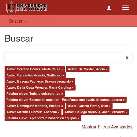
Toggl
navig
Buscar
Buscar
Ir
Autor: Serrano Gómez, María Paula ×
Autor: De Castro, Adela ×
Autor: Cervantes Acosta, Guillermo ×
Autor: Bayona Pacheco, Brayan Leonardo ×
Autor: De la Ossa Vergara, María Carolina ×
Palabra clave: Trabajo colaborativo ×
Palabra clave: Educación superior - Enseñanza con ayuda de computadores ×
Autor: Domínguez Merlano, Eulises ×
Autor: Guerra Flórez, Dick ×
Autor: Martínez Gómez, Anabella ×
Autor: Gallego Nicholls, José Fernando ×
Palabra clave: Aprendizaje basado en equipos ×
Mostrar Filtros Avanzados