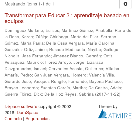
Mostrando ítems 1-1 de 1
Transformar para Educar 3 : aprendizaje basado en
equipos
Domínguez Merlano, Eulises
;
Martínez Gómez, Anabella
;
Parra de
la Rosa, Karen
;
Zúñiga Chiriboga, María del Pilar
;
Serrano
Gómez, María Paula
;
De la Ossa Vergara, María Carolina
;
González Ortiz, Jaime
;
Rosado Medinueta, Nayibe
;
Gallego
Nicholls, José Fernando
;
Jiménez Blanco, Germán
;
Ortiz
Velásquez, Mauricio
;
Flórez Arroyo, Jorge
;
Lizarazu
Diazgranados, Ismael
;
Cervantes Acosta, Guillermo
;
Villalba
Amarís, Pedro
;
San Juan Vergara, Homero
;
Valencia Villa,
Gerardo José
;
Vásquez Rengifo, Fernando
;
Bayona Pacheco,
Brayan Leonardo
;
Fuentes García, Martha
;
De Castro, Adela
;
Guerra Flórez, Dick
;
De la Hoz Reyes, Sabrina
(
2017-11-22
)
DSpace software
copyright © 2002-
Theme by
2016
DuraSpace
Contacto
|
Sugerencias