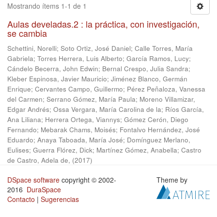
Mostrando ítems 1-1 de 1
Aulas develadas.2 : la práctica, con investigación,
se cambia
Schettini, Norelli
;
Soto Ortiz, José Daniel
;
Calle Torres, María
Gabriela
;
Torres Herrera, Luis Alberto
;
García Ramos, Lucy
;
Cándelo Becerra, John Edwin
;
Bernal Crespo, Julia Sandra
;
Kleber Espinosa, Javier Mauricio
;
Jiménez Blanco, Germán
Enrique
;
Cervantes Campo, Guillermo
;
Pérez Peñaloza, Vanessa
del Carmen
;
Serrano Gómez, María Paula
;
Moreno Villamizar,
Edgar Andrés
;
Ossa Vergara, María Carolina de la
;
Ríos García,
Ana Liliana
;
Herrera Ortega, Viannys
;
Gómez Cerón, Diego
Fernando
;
Mebarak Chams, Moisés
;
Fontalvo Hernández, José
Eduardo
;
Anaya Taboada, María José
;
Domínguez Merlano,
Eulises
;
Guerra Flórez, Dick
;
Martínez Gómez, Anabella
;
Castro
de Castro, Adela de,
(
2017
)
DSpace software
copyright © 2002-
Theme by
2016
DuraSpace
Contacto
|
Sugerencias