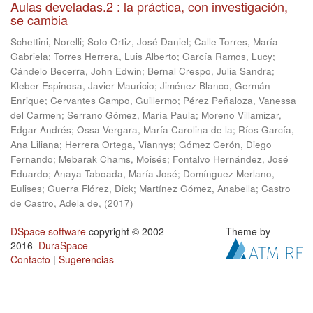
Aulas develadas.2 : la práctica, con investigación,
se cambia
Schettini, Norelli
;
Soto Ortiz, José Daniel
;
Calle Torres, María
Gabriela
;
Torres Herrera, Luis Alberto
;
García Ramos, Lucy
;
Cándelo Becerra, John Edwin
;
Bernal Crespo, Julia Sandra
;
Kleber Espinosa, Javier Mauricio
;
Jiménez Blanco, Germán
Enrique
;
Cervantes Campo, Guillermo
;
Pérez Peñaloza, Vanessa
del Carmen
;
Serrano Gómez, María Paula
;
Moreno Villamizar,
Edgar Andrés
;
Ossa Vergara, María Carolina de la
;
Ríos García,
Ana Liliana
;
Herrera Ortega, Viannys
;
Gómez Cerón, Diego
Fernando
;
Mebarak Chams, Moisés
;
Fontalvo Hernández, José
Eduardo
;
Anaya Taboada, María José
;
Domínguez Merlano,
Eulises
;
Guerra Flórez, Dick
;
Martínez Gómez, Anabella
;
Castro
de Castro, Adela de,
(
2017
)
DSpace software
copyright © 2002-
Theme by
2016
DuraSpace
Contacto
|
Sugerencias