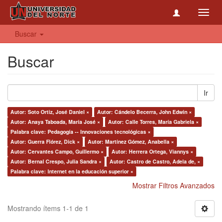
Toggl
navig
Buscar
Buscar
Ir
Autor: Soto Ortiz, José Daniel ×
Autor: Cándelo Becerra, John Edwin ×
Autor: Anaya Taboada, María José ×
Autor: Calle Torres, María Gabriela ×
Palabra clave: Pedagogía -- Innovaciones tecnológicas ×
Autor: Guerra Flórez, Dick ×
Autor: Martínez Gómez, Anabella ×
Autor: Cervantes Campo, Guillermo ×
Autor: Herrera Ortega, Viannys ×
Autor: Bernal Crespo, Julia Sandra ×
Autor: Castro de Castro, Adela de, ×
Palabra clave: Internet en la educación superior ×
Mostrar Filtros Avanzados
Mostrando ítems 1-1 de 1