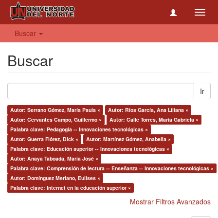
Toggl
navig
Buscar
Buscar
Ir
Autor: Serrano Gómez, María Paula ×
Autor: Ríos García, Ana Liliana ×
Autor: Cervantes Campo, Guillermo ×
Autor: Calle Torres, María Gabriela ×
Palabra clave: Pedagogía -- Innovaciones tecnológicas ×
Autor: Guerra Flórez, Dick ×
Autor: Martínez Gómez, Anabella ×
Palabra clave: Educación superior -- Innovaciones tecnológicas ×
Autor: Anaya Taboada, María José ×
Palabra clave: Comprensión de lectura -- Enseñanza -- Innovaciones tecnológicas ×
Autor: Domínguez Merlano, Eulises ×
Palabra clave: Internet en la educación superior ×
Mostrar Filtros Avanzados