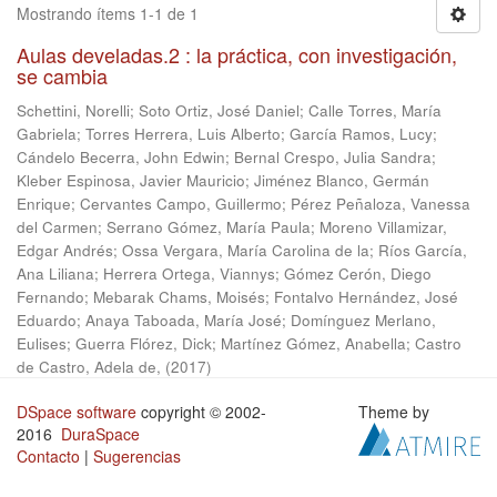
Mostrando ítems 1-1 de 1
Aulas develadas.2 : la práctica, con investigación,
se cambia
Schettini, Norelli
;
Soto Ortiz, José Daniel
;
Calle Torres, María
Gabriela
;
Torres Herrera, Luis Alberto
;
García Ramos, Lucy
;
Cándelo Becerra, John Edwin
;
Bernal Crespo, Julia Sandra
;
Kleber Espinosa, Javier Mauricio
;
Jiménez Blanco, Germán
Enrique
;
Cervantes Campo, Guillermo
;
Pérez Peñaloza, Vanessa
del Carmen
;
Serrano Gómez, María Paula
;
Moreno Villamizar,
Edgar Andrés
;
Ossa Vergara, María Carolina de la
;
Ríos García,
Ana Liliana
;
Herrera Ortega, Viannys
;
Gómez Cerón, Diego
Fernando
;
Mebarak Chams, Moisés
;
Fontalvo Hernández, José
Eduardo
;
Anaya Taboada, María José
;
Domínguez Merlano,
Eulises
;
Guerra Flórez, Dick
;
Martínez Gómez, Anabella
;
Castro
de Castro, Adela de,
(
2017
)
DSpace software
copyright © 2002-
Theme by
2016
DuraSpace
Contacto
|
Sugerencias