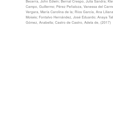
Becerra, John Edwin
;
Bernal Crespo, Julia Sandra
;
Kle
Campo, Guillermo
;
Pérez Peñaloza, Vanessa del Carm
Vergara, María Carolina de la
;
Ríos García, Ana Lilian
Moisés
;
Fontalvo Hernández, José Eduardo
;
Anaya Ta
Gómez, Anabella
;
Castro de Castro, Adela de,
(
2017
)