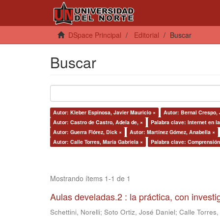
DSpace Principal
Editorial
Buscar
Buscar
Autor: Kleber Espinosa, Javier Mauricio ×
Autor: Bernal Crespo, 
Autor: Castro de Castro, Adela de, ×
Palabra clave: Internet en l
Autor: Guerra Flórez, Dick ×
Autor: Martínez Gómez, Anabella ×
Autor: Calle Torres, María Gabriela ×
Palabra clave: Comprensión 
Mostrando ítems 1-1 de 1
Aulas develadas.2 : la práctica, con invest
Schettini, Norelli
;
Soto Ortiz, José Daniel
;
Calle Torres,