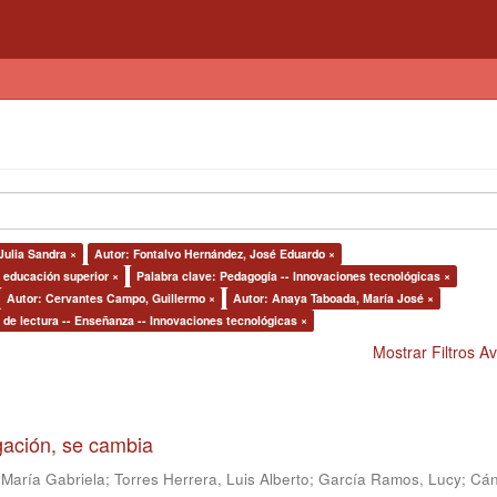
Julia Sandra ×
Autor: Fontalvo Hernández, José Eduardo ×
a educación superior ×
Palabra clave: Pedagogía -- Innovaciones tecnológicas ×
Autor: Cervantes Campo, Guillermo ×
Autor: Anaya Taboada, María José ×
de lectura -- Enseñanza -- Innovaciones tecnológicas ×
Mostrar Filtros 
igación, se cambia
 María Gabriela
;
Torres Herrera, Luis Alberto
;
García Ramos, Lucy
;
Cán