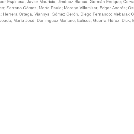
ber Espinosa, Javier Mauricio
;
Jiménez Blanco, Germán Enrique
;
Cerv
en
;
Serrano Gómez, María Paula
;
Moreno Villamizar, Edgar Andrés
;
Os
a
;
Herrera Ortega, Viannys
;
Gómez Cerón, Diego Fernando
;
Mebarak C
boada, María José
;
Domínguez Merlano, Eulises
;
Guerra Flórez, Dick
;