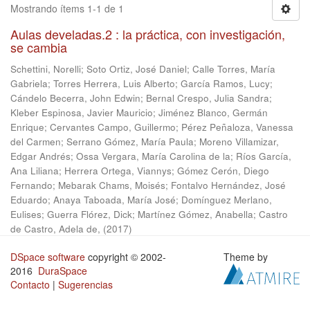
Mostrando ítems 1-1 de 1
Aulas develadas.2 : la práctica, con investigación,
se cambia
Schettini, Norelli
;
Soto Ortiz, José Daniel
;
Calle Torres, María
Gabriela
;
Torres Herrera, Luis Alberto
;
García Ramos, Lucy
;
Cándelo Becerra, John Edwin
;
Bernal Crespo, Julia Sandra
;
Kleber Espinosa, Javier Mauricio
;
Jiménez Blanco, Germán
Enrique
;
Cervantes Campo, Guillermo
;
Pérez Peñaloza, Vanessa
del Carmen
;
Serrano Gómez, María Paula
;
Moreno Villamizar,
Edgar Andrés
;
Ossa Vergara, María Carolina de la
;
Ríos García,
Ana Liliana
;
Herrera Ortega, Viannys
;
Gómez Cerón, Diego
Fernando
;
Mebarak Chams, Moisés
;
Fontalvo Hernández, José
Eduardo
;
Anaya Taboada, María José
;
Domínguez Merlano,
Eulises
;
Guerra Flórez, Dick
;
Martínez Gómez, Anabella
;
Castro
de Castro, Adela de,
(
2017
)
DSpace software
copyright © 2002-
Theme by
2016
DuraSpace
Contacto
|
Sugerencias