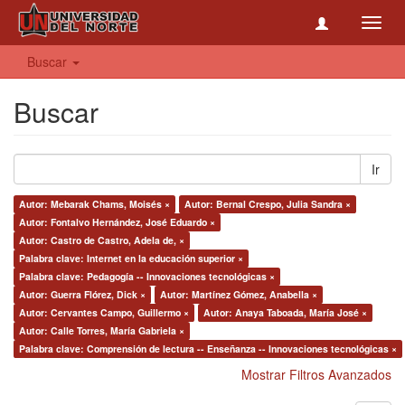
Toggl
navig
Buscar
Buscar
Ir
Autor: Mebarak Chams, Moisés ×
Autor: Bernal Crespo, Julia Sandra ×
Autor: Fontalvo Hernández, José Eduardo ×
Autor: Castro de Castro, Adela de, ×
Palabra clave: Internet en la educación superior ×
Palabra clave: Pedagogía -- Innovaciones tecnológicas ×
Autor: Guerra Flórez, Dick ×
Autor: Martínez Gómez, Anabella ×
Autor: Cervantes Campo, Guillermo ×
Autor: Anaya Taboada, María José ×
Autor: Calle Torres, María Gabriela ×
Palabra clave: Comprensión de lectura -- Enseñanza -- Innovaciones tecnológicas ×
Mostrar Filtros Avanzados