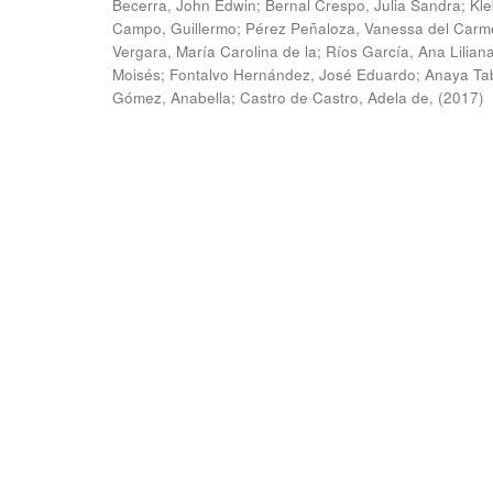
Becerra, John Edwin
;
Bernal Crespo, Julia Sandra
;
Kle
Campo, Guillermo
;
Pérez Peñaloza, Vanessa del Carm
Vergara, María Carolina de la
;
Ríos García, Ana Lilian
Moisés
;
Fontalvo Hernández, José Eduardo
;
Anaya Ta
Gómez, Anabella
;
Castro de Castro, Adela de,
(
2017
)