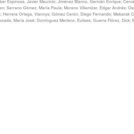
ber Espinosa, Javier Mauricio
;
Jiménez Blanco, Germán Enrique
;
Cerv
en
;
Serrano Gómez, María Paula
;
Moreno Villamizar, Edgar Andrés
;
Os
a
;
Herrera Ortega, Viannys
;
Gómez Cerón, Diego Fernando
;
Mebarak C
boada, María José
;
Domínguez Merlano, Eulises
;
Guerra Flórez, Dick
;