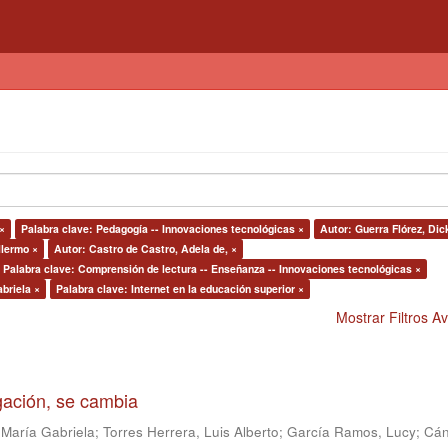
×
Palabra clave: Pedagogía -- Innovaciones tecnológicas ×
Autor: Guerra Flórez, Dic
llermo ×
Autor: Castro de Castro, Adela de, ×
Palabra clave: Comprensión de lectura -- Enseñanza -- Innovaciones tecnológicas ×
abriela ×
Palabra clave: Internet en la educación superior ×
Mostrar Filtros 
igación, se cambia
 María Gabriela
;
Torres Herrera, Luis Alberto
;
García Ramos, Lucy
;
Cán