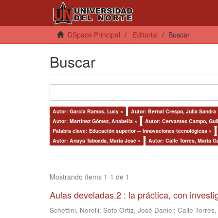
DSpace Principal
Editorial
Buscar
Buscar
Autor: García Ramos, Lucy ×
Autor: Bernal Crespo, Julia Sandra 
Autor: Martínez Gómez, Anabella ×
Autor: Cervantes Campo, Gui
Palabra clave: Educación superior -- Innovaciones tecnológicas ×
Autor: Anaya Taboada, María José ×
Autor: Calle Torres, María G
Mostrando ítems 1-1 de 1
Aulas develadas.2 : la práctica, con invest
Schettini, Norelli
;
Soto Ortiz, José Daniel
;
Calle Torres,