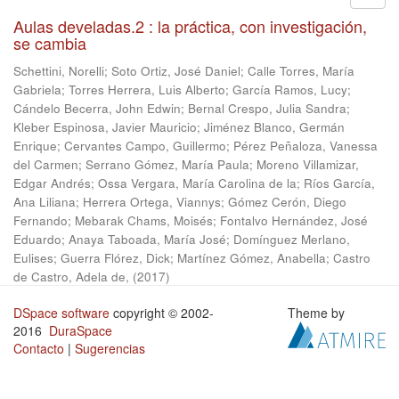
Aulas develadas.2 : la práctica, con investigación,
se cambia
Schettini, Norelli
;
Soto Ortiz, José Daniel
;
Calle Torres, María
Gabriela
;
Torres Herrera, Luis Alberto
;
García Ramos, Lucy
;
Cándelo Becerra, John Edwin
;
Bernal Crespo, Julia Sandra
;
Kleber Espinosa, Javier Mauricio
;
Jiménez Blanco, Germán
Enrique
;
Cervantes Campo, Guillermo
;
Pérez Peñaloza, Vanessa
del Carmen
;
Serrano Gómez, María Paula
;
Moreno Villamizar,
Edgar Andrés
;
Ossa Vergara, María Carolina de la
;
Ríos García,
Ana Liliana
;
Herrera Ortega, Viannys
;
Gómez Cerón, Diego
Fernando
;
Mebarak Chams, Moisés
;
Fontalvo Hernández, José
Eduardo
;
Anaya Taboada, María José
;
Domínguez Merlano,
Eulises
;
Guerra Flórez, Dick
;
Martínez Gómez, Anabella
;
Castro
de Castro, Adela de,
(
2017
)
DSpace software
copyright © 2002-
Theme by
2016
DuraSpace
Contacto
|
Sugerencias