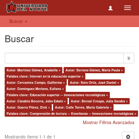
Toggl
navig
Buscar
Buscar
Ir
Autor: Martínez Gómez, Anabella ×
Autor: Serrano Gómez, María Paula ×
Palabra clave: Internet en la educación superior ×
Autor: Cervantes Campo, Guillermo ×
Autor: Soto Ortiz, José Daniel ×
Autor: Domínguez Merlano, Eulises ×
Palabra clave: Educación superior -- Innovaciones tecnológicas ×
Autor: Cándelo Becerra, John Edwin ×
Autor: Bernal Crespo, Julia Sandra ×
Autor: Guerra Flórez, Dick ×
Autor: Calle Torres, María Gabriela ×
Palabra clave: Comprensión de lectura -- Enseñanza -- Innovaciones tecnológicas ×
Mostrar Filtros Avanzados
Mostrando ítems 1-1 de 1