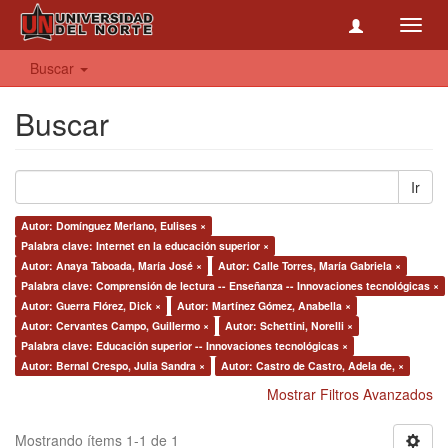
Toggl
navig
Buscar
Buscar
Ir
Autor: Domínguez Merlano, Eulises ×
Palabra clave: Internet en la educación superior ×
Autor: Anaya Taboada, María José ×
Autor: Calle Torres, María Gabriela ×
Palabra clave: Comprensión de lectura -- Enseñanza -- Innovaciones tecnológicas ×
Autor: Guerra Flórez, Dick ×
Autor: Martínez Gómez, Anabella ×
Autor: Cervantes Campo, Guillermo ×
Autor: Schettini, Norelli ×
Palabra clave: Educación superior -- Innovaciones tecnológicas ×
Autor: Bernal Crespo, Julia Sandra ×
Autor: Castro de Castro, Adela de, ×
Mostrar Filtros Avanzados
Mostrando ítems 1-1 de 1