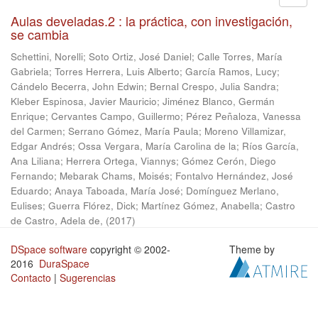
Aulas develadas.2 : la práctica, con investigación,
se cambia
Schettini, Norelli
;
Soto Ortiz, José Daniel
;
Calle Torres, María
Gabriela
;
Torres Herrera, Luis Alberto
;
García Ramos, Lucy
;
Cándelo Becerra, John Edwin
;
Bernal Crespo, Julia Sandra
;
Kleber Espinosa, Javier Mauricio
;
Jiménez Blanco, Germán
Enrique
;
Cervantes Campo, Guillermo
;
Pérez Peñaloza, Vanessa
del Carmen
;
Serrano Gómez, María Paula
;
Moreno Villamizar,
Edgar Andrés
;
Ossa Vergara, María Carolina de la
;
Ríos García,
Ana Liliana
;
Herrera Ortega, Viannys
;
Gómez Cerón, Diego
Fernando
;
Mebarak Chams, Moisés
;
Fontalvo Hernández, José
Eduardo
;
Anaya Taboada, María José
;
Domínguez Merlano,
Eulises
;
Guerra Flórez, Dick
;
Martínez Gómez, Anabella
;
Castro
de Castro, Adela de,
(
2017
)
DSpace software
copyright © 2002-
Theme by
2016
DuraSpace
Contacto
|
Sugerencias