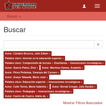
Toggl
navig
Buscar
Buscar
Ir
Autor: Cándelo Becerra, John Edwin ×
Palabra clave: Internet en la educación superior ×
Palabra clave: Comprensión de lectura -- Enseñanza -- Innovaciones tecnológicas ×
Autor: Guerra Flórez, Dick ×
Autor: Martínez Gómez, Anabella ×
Autor: Pérez Peñaloza, Vanessa del Carmen ×
Autor: Anaya Taboada, María José ×
Palabra clave: Educación superior -- Innovaciones tecnológicas ×
Autor: Calle Torres, María Gabriela ×
Autor: Bernal Crespo, Julia Sandra ×
Palabra clave: Pedagogía -- Innovaciones tecnológicas ×
Autor: Castro de Castro, Adela de, ×
Mostrar Filtros Avanzados