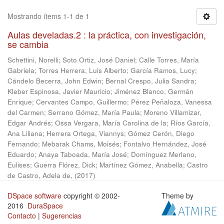
Mostrando ítems 1-1 de 1
Aulas develadas.2 : la práctica, con investigación,
se cambia
Schettini, Norelli
;
Soto Ortiz, José Daniel
;
Calle Torres, María
Gabriela
;
Torres Herrera, Luis Alberto
;
García Ramos, Lucy
;
Cándelo Becerra, John Edwin
;
Bernal Crespo, Julia Sandra
;
Kleber Espinosa, Javier Mauricio
;
Jiménez Blanco, Germán
Enrique
;
Cervantes Campo, Guillermo
;
Pérez Peñaloza, Vanessa
del Carmen
;
Serrano Gómez, María Paula
;
Moreno Villamizar,
Edgar Andrés
;
Ossa Vergara, María Carolina de la
;
Ríos García,
Ana Liliana
;
Herrera Ortega, Viannys
;
Gómez Cerón, Diego
Fernando
;
Mebarak Chams, Moisés
;
Fontalvo Hernández, José
Eduardo
;
Anaya Taboada, María José
;
Domínguez Merlano,
Eulises
;
Guerra Flórez, Dick
;
Martínez Gómez, Anabella
;
Castro
de Castro, Adela de,
(
2017
)
DSpace software
copyright © 2002-
Theme by
2016
DuraSpace
Contacto
|
Sugerencias