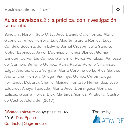
Mostrando ítems 1-1 de 1
Aulas develadas.2 : la práctica, con investigación,
se cambia
Schettini, Norelli
;
Soto Ortiz, José Daniel
;
Calle Torres, María
Gabriela
;
Torres Herrera, Luis Alberto
;
García Ramos, Lucy
;
Cándelo Becerra, John Edwin
;
Bernal Crespo, Julia Sandra
;
Kleber Espinosa, Javier Mauricio
;
Jiménez Blanco, Germán
Enrique
;
Cervantes Campo, Guillermo
;
Pérez Peñaloza, Vanessa
del Carmen
;
Serrano Gómez, María Paula
;
Moreno Villamizar,
Edgar Andrés
;
Ossa Vergara, María Carolina de la
;
Ríos García,
Ana Liliana
;
Herrera Ortega, Viannys
;
Gómez Cerón, Diego
Fernando
;
Mebarak Chams, Moisés
;
Fontalvo Hernández, José
Eduardo
;
Anaya Taboada, María José
;
Domínguez Merlano,
Eulises
;
Guerra Flórez, Dick
;
Martínez Gómez, Anabella
;
Castro
de Castro, Adela de,
(
2017
)
DSpace software
copyright © 2002-
Theme by
2016
DuraSpace
Contacto
|
Sugerencias