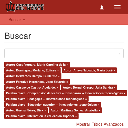
Toggl
navig
Buscar
Buscar
Ir
Autor: Ossa Vergara, María Carolina de la ×
Autor: Domínguez Merlano, Eulises ×
Autor: Anaya Taboada, María José ×
Autor: Cervantes Campo, Guillermo ×
Autor: Fontalvo Hernández, José Eduardo ×
Autor: Castro de Castro, Adela de, ×
Autor: Bernal Crespo, Julia Sandra ×
Palabra clave: Comprensión de lectura -- Enseñanza -- Innovaciones tecnológicas ×
Palabra clave: Pedagogía -- Innovaciones tecnológicas ×
Palabra clave: Educación superior -- Innovaciones tecnológicas ×
Autor: Guerra Flórez, Dick ×
Autor: Martínez Gómez, Anabella ×
Palabra clave: Internet en la educación superior ×
Mostrar Filtros Avanzados