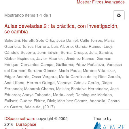
Mostrar Filtros Avanzados
Mostrando ítems 1-1 de 1
Aulas develadas.2 : la práctica, con investigación,
se cambia
Schettini, Norelli
;
Soto Ortiz, José Daniel
;
Calle Torres, María
Gabriela
;
Torres Herrera, Luis Alberto
;
García Ramos, Lucy
;
Cándelo Becerra, John Edwin
;
Bernal Crespo, Julia Sandra
;
Kleber Espinosa, Javier Mauricio
;
Jiménez Blanco, Germán
Enrique
;
Cervantes Campo, Guillermo
;
Pérez Peñaloza, Vanessa
del Carmen
;
Serrano Gómez, María Paula
;
Moreno Villamizar,
Edgar Andrés
;
Ossa Vergara, María Carolina de la
;
Ríos García,
Ana Liliana
;
Herrera Ortega, Viannys
;
Gómez Cerón, Diego
Fernando
;
Mebarak Chams, Moisés
;
Fontalvo Hernández, José
Eduardo
;
Anaya Taboada, María José
;
Domínguez Merlano,
Eulises
;
Guerra Flórez, Dick
;
Martínez Gómez, Anabella
;
Castro
de Castro, Adela de,
(
2017
)
DSpace software
copyright © 2002-
Theme by
2016
DuraSpace