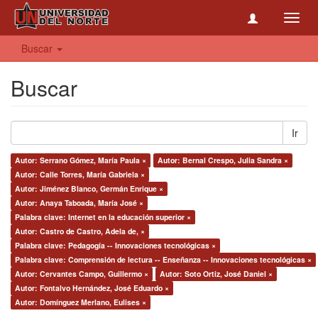
Toggl
navig
Buscar
Buscar
Ir
Autor: Serrano Gómez, María Paula ×
Autor: Bernal Crespo, Julia Sandra ×
Autor: Calle Torres, María Gabriela ×
Autor: Jiménez Blanco, Germán Enrique ×
Autor: Anaya Taboada, María José ×
Palabra clave: Internet en la educación superior ×
Autor: Castro de Castro, Adela de, ×
Palabra clave: Pedagogía -- Innovaciones tecnológicas ×
Palabra clave: Comprensión de lectura -- Enseñanza -- Innovaciones tecnológicas ×
Autor: Cervantes Campo, Guillermo ×
Autor: Soto Ortiz, José Daniel ×
Autor: Fontalvo Hernández, José Eduardo ×
Autor: Domínguez Merlano, Eulises ×