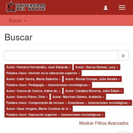
Toggl
navig
Buscar
Buscar
Ir
Autor: Fontalvo Hernández, José Eduardo ×
Autor: García Ramos, Lucy ×
Palabra clave: Internet en la educación superior ×
Autor: Calle Torres, María Gabriela ×
Autor: Bernal Crespo, Julia Sandra ×
Palabra clave: Pedagogía -- Innovaciones tecnológicas ×
Autor: Castro de Castro, Adela de, ×
Autor: Cándelo Becerra, John Edwin ×
Autor: Guerra Flórez, Dick ×
Autor: Martínez Gómez, Anabella ×
Palabra clave: Comprensión de lectura -- Enseñanza -- Innovaciones tecnológicas ×
Autor: Ossa Vergara, María Carolina de la ×
Palabra clave: Educación superior -- Innovaciones tecnológicas ×
Mostrar Filtros Avanzados