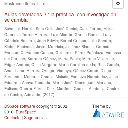
Mostrando ítems 1-1 de 1
Aulas develadas.2 : la práctica, con investigación,
se cambia
Schettini, Norelli
;
Soto Ortiz, José Daniel
;
Calle Torres, María
Gabriela
;
Torres Herrera, Luis Alberto
;
García Ramos, Lucy
;
Cándelo Becerra, John Edwin
;
Bernal Crespo, Julia Sandra
;
Kleber Espinosa, Javier Mauricio
;
Jiménez Blanco, Germán
Enrique
;
Cervantes Campo, Guillermo
;
Pérez Peñaloza, Vanessa
del Carmen
;
Serrano Gómez, María Paula
;
Moreno Villamizar,
Edgar Andrés
;
Ossa Vergara, María Carolina de la
;
Ríos García,
Ana Liliana
;
Herrera Ortega, Viannys
;
Gómez Cerón, Diego
Fernando
;
Mebarak Chams, Moisés
;
Fontalvo Hernández, José
Eduardo
;
Anaya Taboada, María José
;
Domínguez Merlano,
Eulises
;
Guerra Flórez, Dick
;
Martínez Gómez, Anabella
;
Castro
de Castro, Adela de,
(
2017
)
DSpace software
copyright © 2002-
Theme by
2016
DuraSpace
Contacto
|
Sugerencias