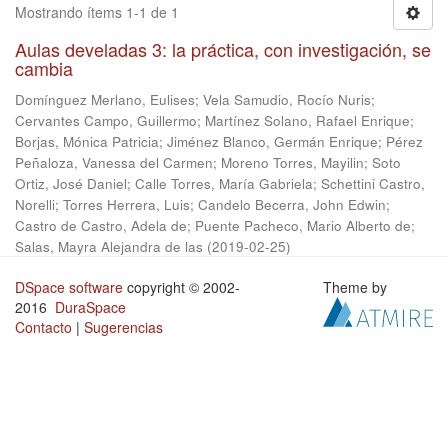
Mostrando ítems 1-1 de 1
Aulas develadas 3: la práctica, con investigación, se
cambia
Domínguez Merlano, Eulises
;
Vela Samudio, Rocío Nuris
;
Cervantes Campo, Guillermo
;
Martínez Solano, Rafael Enrique
;
Borjas, Mónica Patricia
;
Jiménez Blanco, Germán Enrique
;
Pérez
Peñaloza, Vanessa del Carmen
;
Moreno Torres, Mayilin
;
Soto
Ortiz, José Daniel
;
Calle Torres, María Gabriela
;
Schettini Castro,
Norelli
;
Torres Herrera, Luis
;
Candelo Becerra, John Edwin
;
Castro de Castro, Adela de
;
Puente Pacheco, Mario Alberto de
;
Salas, Mayra Alejandra de las
(
2019-02-25
)
DSpace software
copyright © 2002-
Theme by
2016
DuraSpace
Contacto
|
Sugerencias