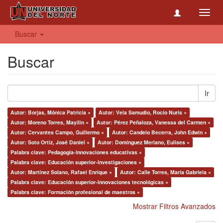
Toggl
navig
Buscar
Buscar
Ir
Autor: Borjas, Mónica Patricia ×
Autor: Vela Samudio, Rocío Nuris ×
Autor: Moreno Torres, Mayilin ×
Autor: Pérez Peñaloza, Vanessa del Carmen ×
Autor: Cervantes Campo, Guillermo ×
Autor: Candelo Becerra, John Edwin ×
Autor: Soto Ortiz, José Daniel ×
Autor: Domínguez Merlano, Eulises ×
Palabra clave: Pedagogía-Innovaciones educativas ×
Palabra clave: Educación superior-Investigaciones ×
Autor: Martínez Solano, Rafael Enrique ×
Autor: Calle Torres, María Gabriela ×
Palabra clave: Educación superior-Innovaciones tecnológicas ×
Palabra clave: Formación profesional de maestros ×
Mostrar Filtros Avanzados