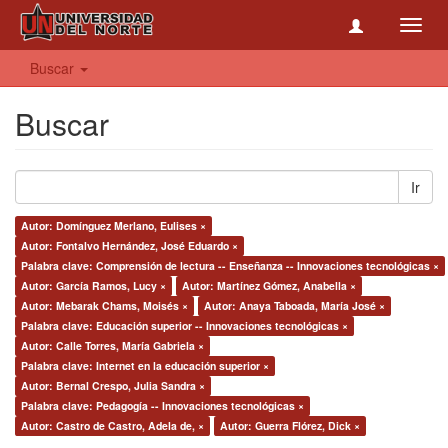
Toggl
navig
Buscar
Buscar
Ir
Autor: Domínguez Merlano, Eulises ×
Autor: Fontalvo Hernández, José Eduardo ×
Palabra clave: Comprensión de lectura -- Enseñanza -- Innovaciones tecnológicas ×
Autor: García Ramos, Lucy ×
Autor: Martínez Gómez, Anabella ×
Autor: Mebarak Chams, Moisés ×
Autor: Anaya Taboada, María José ×
Palabra clave: Educación superior -- Innovaciones tecnológicas ×
Autor: Calle Torres, María Gabriela ×
Palabra clave: Internet en la educación superior ×
Autor: Bernal Crespo, Julia Sandra ×
Palabra clave: Pedagogía -- Innovaciones tecnológicas ×
Autor: Castro de Castro, Adela de, ×
Autor: Guerra Flórez, Dick ×