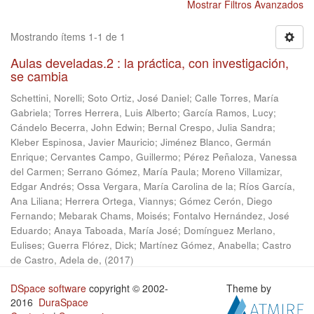
Mostrar Filtros Avanzados
Mostrando ítems 1-1 de 1
Aulas develadas.2 : la práctica, con investigación,
se cambia
Schettini, Norelli
;
Soto Ortiz, José Daniel
;
Calle Torres, María
Gabriela
;
Torres Herrera, Luis Alberto
;
García Ramos, Lucy
;
Cándelo Becerra, John Edwin
;
Bernal Crespo, Julia Sandra
;
Kleber Espinosa, Javier Mauricio
;
Jiménez Blanco, Germán
Enrique
;
Cervantes Campo, Guillermo
;
Pérez Peñaloza, Vanessa
del Carmen
;
Serrano Gómez, María Paula
;
Moreno Villamizar,
Edgar Andrés
;
Ossa Vergara, María Carolina de la
;
Ríos García,
Ana Liliana
;
Herrera Ortega, Viannys
;
Gómez Cerón, Diego
Fernando
;
Mebarak Chams, Moisés
;
Fontalvo Hernández, José
Eduardo
;
Anaya Taboada, María José
;
Domínguez Merlano,
Eulises
;
Guerra Flórez, Dick
;
Martínez Gómez, Anabella
;
Castro
de Castro, Adela de,
(
2017
)
DSpace software
copyright © 2002-
Theme by
2016
DuraSpace