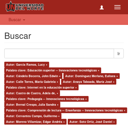
Toggl
navig
Buscar
Buscar
Ir
Autor: García Ramos, Lucy ×
Palabra clave: Educación superior -- Innovaciones tecnológicas ×
Autor: Cándelo Becerra, John Edwin ×
Autor: Domínguez Merlano, Eulises ×
Autor: Calle Torres, María Gabriela ×
Autor: Anaya Taboada, María José ×
Palabra clave: Internet en la educación superior ×
Autor: Castro de Castro, Adela de, ×
Palabra clave: Pedagogía -- Innovaciones tecnológicas ×
Autor: Bernal Crespo, Julia Sandra ×
Palabra clave: Comprensión de lectura -- Enseñanza -- Innovaciones tecnológicas ×
Autor: Cervantes Campo, Guillermo ×
Autor: Moreno Villamizar, Edgar Andrés ×
Autor: Soto Ortiz, José Daniel ×