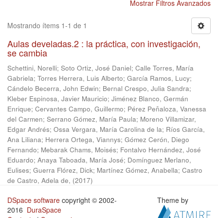
Mostrar Filtros Avanzados
Mostrando ítems 1-1 de 1
Aulas develadas.2 : la práctica, con investigación,
se cambia
Schettini, Norelli
;
Soto Ortiz, José Daniel
;
Calle Torres, María
Gabriela
;
Torres Herrera, Luis Alberto
;
García Ramos, Lucy
;
Cándelo Becerra, John Edwin
;
Bernal Crespo, Julia Sandra
;
Kleber Espinosa, Javier Mauricio
;
Jiménez Blanco, Germán
Enrique
;
Cervantes Campo, Guillermo
;
Pérez Peñaloza, Vanessa
del Carmen
;
Serrano Gómez, María Paula
;
Moreno Villamizar,
Edgar Andrés
;
Ossa Vergara, María Carolina de la
;
Ríos García,
Ana Liliana
;
Herrera Ortega, Viannys
;
Gómez Cerón, Diego
Fernando
;
Mebarak Chams, Moisés
;
Fontalvo Hernández, José
Eduardo
;
Anaya Taboada, María José
;
Domínguez Merlano,
Eulises
;
Guerra Flórez, Dick
;
Martínez Gómez, Anabella
;
Castro
de Castro, Adela de,
(
2017
)
DSpace software
copyright © 2002-
Theme by
2016
DuraSpace