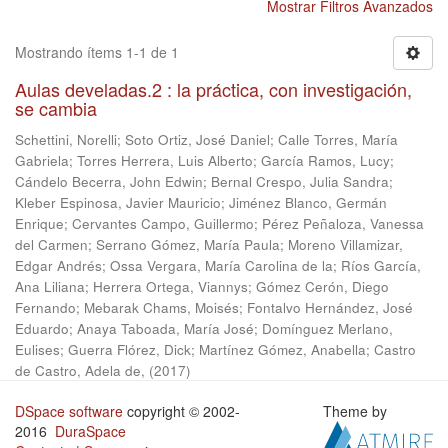
Mostrar Filtros Avanzados
Mostrando ítems 1-1 de 1
Aulas develadas.2 : la práctica, con investigación,
se cambia
Schettini, Norelli
;
Soto Ortiz, José Daniel
;
Calle Torres, María
Gabriela
;
Torres Herrera, Luis Alberto
;
García Ramos, Lucy
;
Cándelo Becerra, John Edwin
;
Bernal Crespo, Julia Sandra
;
Kleber Espinosa, Javier Mauricio
;
Jiménez Blanco, Germán
Enrique
;
Cervantes Campo, Guillermo
;
Pérez Peñaloza, Vanessa
del Carmen
;
Serrano Gómez, María Paula
;
Moreno Villamizar,
Edgar Andrés
;
Ossa Vergara, María Carolina de la
;
Ríos García,
Ana Liliana
;
Herrera Ortega, Viannys
;
Gómez Cerón, Diego
Fernando
;
Mebarak Chams, Moisés
;
Fontalvo Hernández, José
Eduardo
;
Anaya Taboada, María José
;
Domínguez Merlano,
Eulises
;
Guerra Flórez, Dick
;
Martínez Gómez, Anabella
;
Castro
de Castro, Adela de,
(
2017
)
DSpace software
copyright © 2002-
Theme by
2016
DuraSpace