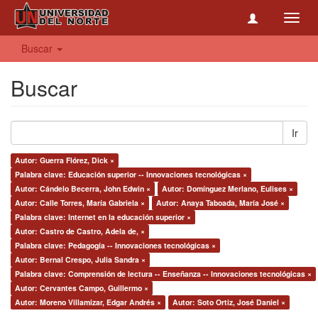
Toggl
navig
Buscar
Buscar
Ir
Autor: Guerra Flórez, Dick ×
Palabra clave: Educación superior -- Innovaciones tecnológicas ×
Autor: Cándelo Becerra, John Edwin ×
Autor: Domínguez Merlano, Eulises ×
Autor: Calle Torres, María Gabriela ×
Autor: Anaya Taboada, María José ×
Palabra clave: Internet en la educación superior ×
Autor: Castro de Castro, Adela de, ×
Palabra clave: Pedagogía -- Innovaciones tecnológicas ×
Autor: Bernal Crespo, Julia Sandra ×
Palabra clave: Comprensión de lectura -- Enseñanza -- Innovaciones tecnológicas ×
Autor: Cervantes Campo, Guillermo ×
Autor: Moreno Villamizar, Edgar Andrés ×
Autor: Soto Ortiz, José Daniel ×