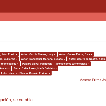
, John Edwin ×
Autor: García Ramos, Lucy ×
Autor: Guerra Flórez, Dick ×
o, Guillermo ×
Autor: Domínguez Merlano, Eulises ×
Autor: Castro de Castro, Adela 
s tecnológicas ×
Palabra clave: Pedagogía -- Innovaciones tecnológicas ×
 Sandra ×
Autor: Calle Torres, María Gabriela ×
Autor: Jiménez Blanco, Germán Enrique ×
Mostrar Filtros 
igación, se cambia