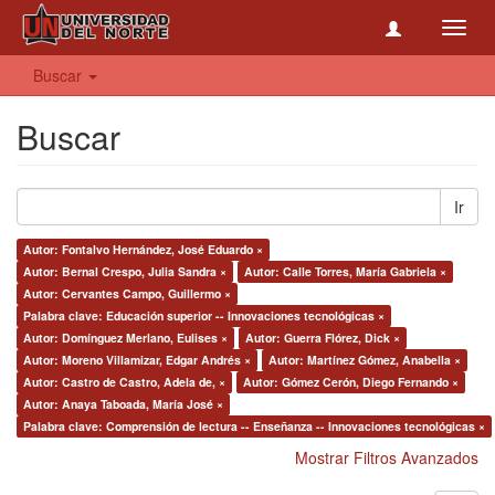
Toggl
navig
Buscar
Buscar
Ir
Autor: Fontalvo Hernández, José Eduardo ×
Autor: Bernal Crespo, Julia Sandra ×
Autor: Calle Torres, María Gabriela ×
Autor: Cervantes Campo, Guillermo ×
Palabra clave: Educación superior -- Innovaciones tecnológicas ×
Autor: Domínguez Merlano, Eulises ×
Autor: Guerra Flórez, Dick ×
Autor: Moreno Villamizar, Edgar Andrés ×
Autor: Martínez Gómez, Anabella ×
Autor: Castro de Castro, Adela de, ×
Autor: Gómez Cerón, Diego Fernando ×
Autor: Anaya Taboada, María José ×
Palabra clave: Comprensión de lectura -- Enseñanza -- Innovaciones tecnológicas ×
Mostrar Filtros Avanzados