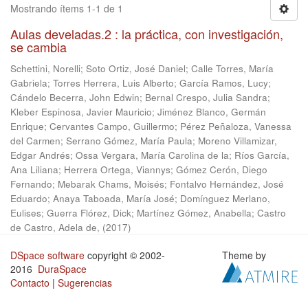
Mostrando ítems 1-1 de 1
Aulas develadas.2 : la práctica, con investigación,
se cambia
Schettini, Norelli
;
Soto Ortiz, José Daniel
;
Calle Torres, María
Gabriela
;
Torres Herrera, Luis Alberto
;
García Ramos, Lucy
;
Cándelo Becerra, John Edwin
;
Bernal Crespo, Julia Sandra
;
Kleber Espinosa, Javier Mauricio
;
Jiménez Blanco, Germán
Enrique
;
Cervantes Campo, Guillermo
;
Pérez Peñaloza, Vanessa
del Carmen
;
Serrano Gómez, María Paula
;
Moreno Villamizar,
Edgar Andrés
;
Ossa Vergara, María Carolina de la
;
Ríos García,
Ana Liliana
;
Herrera Ortega, Viannys
;
Gómez Cerón, Diego
Fernando
;
Mebarak Chams, Moisés
;
Fontalvo Hernández, José
Eduardo
;
Anaya Taboada, María José
;
Domínguez Merlano,
Eulises
;
Guerra Flórez, Dick
;
Martínez Gómez, Anabella
;
Castro
de Castro, Adela de,
(
2017
)
DSpace software
copyright © 2002-
Theme by
2016
DuraSpace
Contacto
|
Sugerencias