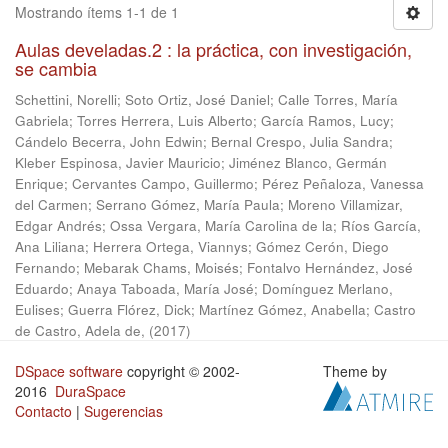
Mostrando ítems 1-1 de 1
Aulas develadas.2 : la práctica, con investigación,
se cambia
Schettini, Norelli
;
Soto Ortiz, José Daniel
;
Calle Torres, María
Gabriela
;
Torres Herrera, Luis Alberto
;
García Ramos, Lucy
;
Cándelo Becerra, John Edwin
;
Bernal Crespo, Julia Sandra
;
Kleber Espinosa, Javier Mauricio
;
Jiménez Blanco, Germán
Enrique
;
Cervantes Campo, Guillermo
;
Pérez Peñaloza, Vanessa
del Carmen
;
Serrano Gómez, María Paula
;
Moreno Villamizar,
Edgar Andrés
;
Ossa Vergara, María Carolina de la
;
Ríos García,
Ana Liliana
;
Herrera Ortega, Viannys
;
Gómez Cerón, Diego
Fernando
;
Mebarak Chams, Moisés
;
Fontalvo Hernández, José
Eduardo
;
Anaya Taboada, María José
;
Domínguez Merlano,
Eulises
;
Guerra Flórez, Dick
;
Martínez Gómez, Anabella
;
Castro
de Castro, Adela de,
(
2017
)
DSpace software
copyright © 2002-
Theme by
2016
DuraSpace
Contacto
|
Sugerencias