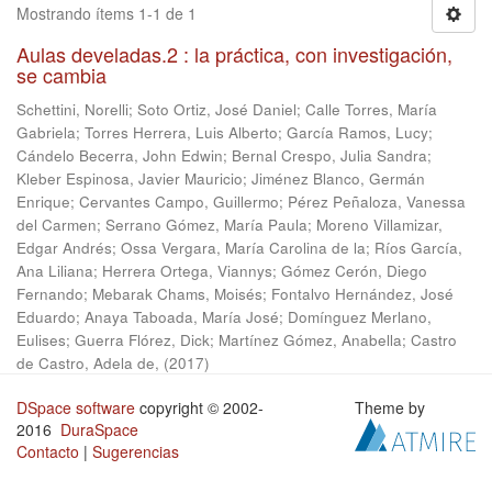
Mostrando ítems 1-1 de 1
Aulas develadas.2 : la práctica, con investigación,
se cambia
Schettini, Norelli
;
Soto Ortiz, José Daniel
;
Calle Torres, María
Gabriela
;
Torres Herrera, Luis Alberto
;
García Ramos, Lucy
;
Cándelo Becerra, John Edwin
;
Bernal Crespo, Julia Sandra
;
Kleber Espinosa, Javier Mauricio
;
Jiménez Blanco, Germán
Enrique
;
Cervantes Campo, Guillermo
;
Pérez Peñaloza, Vanessa
del Carmen
;
Serrano Gómez, María Paula
;
Moreno Villamizar,
Edgar Andrés
;
Ossa Vergara, María Carolina de la
;
Ríos García,
Ana Liliana
;
Herrera Ortega, Viannys
;
Gómez Cerón, Diego
Fernando
;
Mebarak Chams, Moisés
;
Fontalvo Hernández, José
Eduardo
;
Anaya Taboada, María José
;
Domínguez Merlano,
Eulises
;
Guerra Flórez, Dick
;
Martínez Gómez, Anabella
;
Castro
de Castro, Adela de,
(
2017
)
DSpace software
copyright © 2002-
Theme by
2016
DuraSpace
Contacto
|
Sugerencias