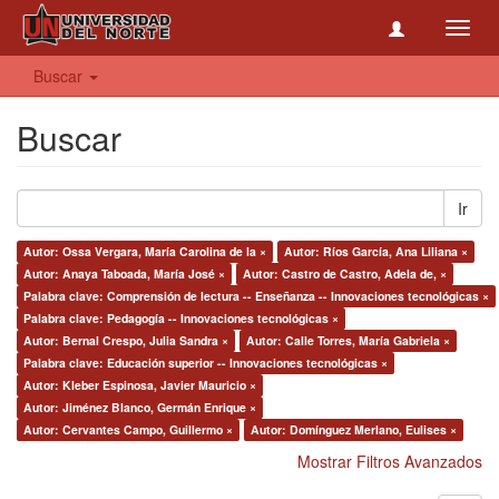
Toggl
navig
Buscar
Buscar
Ir
Autor: Ossa Vergara, María Carolina de la ×
Autor: Ríos García, Ana Liliana ×
Autor: Anaya Taboada, María José ×
Autor: Castro de Castro, Adela de, ×
Palabra clave: Comprensión de lectura -- Enseñanza -- Innovaciones tecnológicas ×
Palabra clave: Pedagogía -- Innovaciones tecnológicas ×
Autor: Bernal Crespo, Julia Sandra ×
Autor: Calle Torres, María Gabriela ×
Palabra clave: Educación superior -- Innovaciones tecnológicas ×
Autor: Kleber Espinosa, Javier Mauricio ×
Autor: Jiménez Blanco, Germán Enrique ×
Autor: Cervantes Campo, Guillermo ×
Autor: Domínguez Merlano, Eulises ×
Mostrar Filtros Avanzados