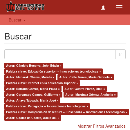
Toggl
navig
Buscar
Buscar
Ir
Autor: Cándelo Becerra, John Edwin ×
Palabra clave: Educación superior -- Innovaciones tecnológicas ×
Autor: Mebarak Chams, Moisés ×
Autor: Calle Torres, María Gabriela ×
Palabra clave: Internet en la educación superior ×
Autor: Serrano Gómez, María Paula ×
Autor: Guerra Flórez, Dick ×
Autor: Cervantes Campo, Guillermo ×
Autor: Martínez Gómez, Anabella ×
Autor: Anaya Taboada, María José ×
Palabra clave: Pedagogía -- Innovaciones tecnológicas ×
Palabra clave: Comprensión de lectura -- Enseñanza -- Innovaciones tecnológicas ×
Autor: Castro de Castro, Adela de, ×
Mostrar Filtros Avanzados