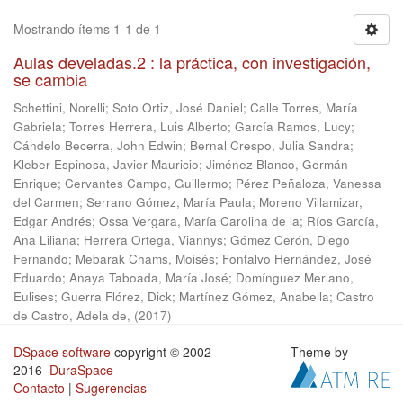
Mostrando ítems 1-1 de 1
Aulas develadas.2 : la práctica, con investigación,
se cambia
Schettini, Norelli
;
Soto Ortiz, José Daniel
;
Calle Torres, María
Gabriela
;
Torres Herrera, Luis Alberto
;
García Ramos, Lucy
;
Cándelo Becerra, John Edwin
;
Bernal Crespo, Julia Sandra
;
Kleber Espinosa, Javier Mauricio
;
Jiménez Blanco, Germán
Enrique
;
Cervantes Campo, Guillermo
;
Pérez Peñaloza, Vanessa
del Carmen
;
Serrano Gómez, María Paula
;
Moreno Villamizar,
Edgar Andrés
;
Ossa Vergara, María Carolina de la
;
Ríos García,
Ana Liliana
;
Herrera Ortega, Viannys
;
Gómez Cerón, Diego
Fernando
;
Mebarak Chams, Moisés
;
Fontalvo Hernández, José
Eduardo
;
Anaya Taboada, María José
;
Domínguez Merlano,
Eulises
;
Guerra Flórez, Dick
;
Martínez Gómez, Anabella
;
Castro
de Castro, Adela de,
(
2017
)
DSpace software
copyright © 2002-
Theme by
2016
DuraSpace
Contacto
|
Sugerencias