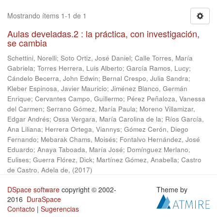
Mostrando ítems 1-1 de 1
Aulas develadas.2 : la práctica, con investigación,
se cambia
Schettini, Norelli
;
Soto Ortiz, José Daniel
;
Calle Torres, María
Gabriela
;
Torres Herrera, Luis Alberto
;
García Ramos, Lucy
;
Cándelo Becerra, John Edwin
;
Bernal Crespo, Julia Sandra
;
Kleber Espinosa, Javier Mauricio
;
Jiménez Blanco, Germán
Enrique
;
Cervantes Campo, Guillermo
;
Pérez Peñaloza, Vanessa
del Carmen
;
Serrano Gómez, María Paula
;
Moreno Villamizar,
Edgar Andrés
;
Ossa Vergara, María Carolina de la
;
Ríos García,
Ana Liliana
;
Herrera Ortega, Viannys
;
Gómez Cerón, Diego
Fernando
;
Mebarak Chams, Moisés
;
Fontalvo Hernández, José
Eduardo
;
Anaya Taboada, María José
;
Domínguez Merlano,
Eulises
;
Guerra Flórez, Dick
;
Martínez Gómez, Anabella
;
Castro
de Castro, Adela de,
(
2017
)
DSpace software
copyright © 2002-
Theme by
2016
DuraSpace
Contacto
|
Sugerencias