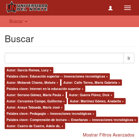
Toggl
navig
Buscar
Buscar
Ir
Autor: García Ramos, Lucy ×
Palabra clave: Educación superior -- Innovaciones tecnológicas ×
Autor: Mebarak Chams, Moisés ×
Autor: Calle Torres, María Gabriela ×
Palabra clave: Internet en la educación superior ×
Autor: Serrano Gómez, María Paula ×
Autor: Guerra Flórez, Dick ×
Autor: Cervantes Campo, Guillermo ×
Autor: Martínez Gómez, Anabella ×
Autor: Anaya Taboada, María José ×
Palabra clave: Pedagogía -- Innovaciones tecnológicas ×
Palabra clave: Comprensión de lectura -- Enseñanza -- Innovaciones tecnológicas ×
Autor: Castro de Castro, Adela de, ×
Mostrar Filtros Avanzados