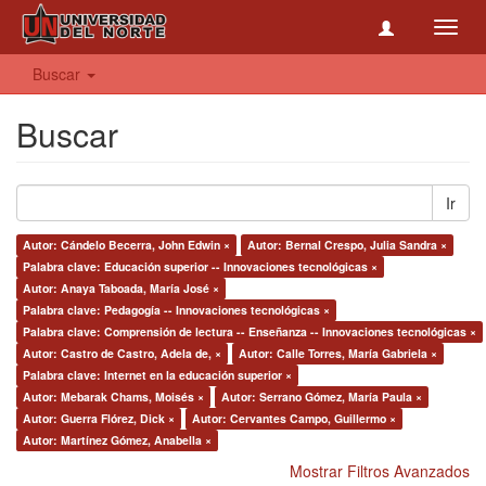
Toggl
navig
Buscar
Buscar
Ir
Autor: Cándelo Becerra, John Edwin ×
Autor: Bernal Crespo, Julia Sandra ×
Palabra clave: Educación superior -- Innovaciones tecnológicas ×
Autor: Anaya Taboada, María José ×
Palabra clave: Pedagogía -- Innovaciones tecnológicas ×
Palabra clave: Comprensión de lectura -- Enseñanza -- Innovaciones tecnológicas ×
Autor: Castro de Castro, Adela de, ×
Autor: Calle Torres, María Gabriela ×
Palabra clave: Internet en la educación superior ×
Autor: Mebarak Chams, Moisés ×
Autor: Serrano Gómez, María Paula ×
Autor: Guerra Flórez, Dick ×
Autor: Cervantes Campo, Guillermo ×
Autor: Martínez Gómez, Anabella ×
Mostrar Filtros Avanzados