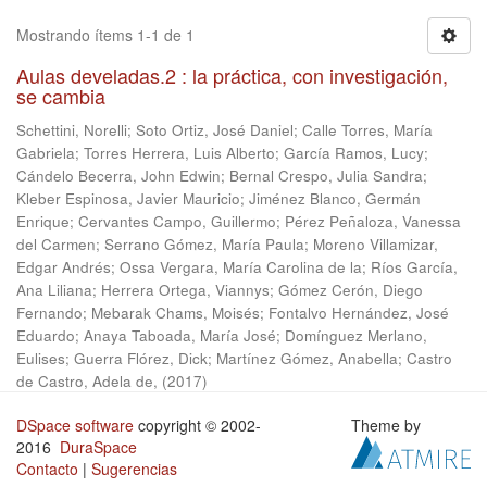
Mostrando ítems 1-1 de 1
Aulas develadas.2 : la práctica, con investigación,
se cambia
Schettini, Norelli
;
Soto Ortiz, José Daniel
;
Calle Torres, María
Gabriela
;
Torres Herrera, Luis Alberto
;
García Ramos, Lucy
;
Cándelo Becerra, John Edwin
;
Bernal Crespo, Julia Sandra
;
Kleber Espinosa, Javier Mauricio
;
Jiménez Blanco, Germán
Enrique
;
Cervantes Campo, Guillermo
;
Pérez Peñaloza, Vanessa
del Carmen
;
Serrano Gómez, María Paula
;
Moreno Villamizar,
Edgar Andrés
;
Ossa Vergara, María Carolina de la
;
Ríos García,
Ana Liliana
;
Herrera Ortega, Viannys
;
Gómez Cerón, Diego
Fernando
;
Mebarak Chams, Moisés
;
Fontalvo Hernández, José
Eduardo
;
Anaya Taboada, María José
;
Domínguez Merlano,
Eulises
;
Guerra Flórez, Dick
;
Martínez Gómez, Anabella
;
Castro
de Castro, Adela de,
(
2017
)
DSpace software
copyright © 2002-
Theme by
2016
DuraSpace
Contacto
|
Sugerencias