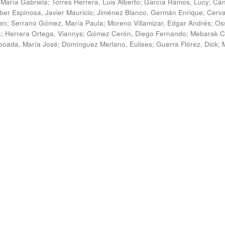
 María Gabriela
;
Torres Herrera, Luis Alberto
;
García Ramos, Lucy
;
Cán
ber Espinosa, Javier Mauricio
;
Jiménez Blanco, Germán Enrique
;
Cerv
en
;
Serrano Gómez, María Paula
;
Moreno Villamizar, Edgar Andrés
;
Os
a
;
Herrera Ortega, Viannys
;
Gómez Cerón, Diego Fernando
;
Mebarak C
boada, María José
;
Domínguez Merlano, Eulises
;
Guerra Flórez, Dick
;