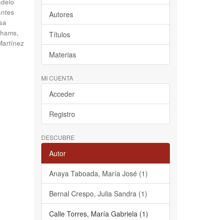
delo
antes
Autores
sa
hams,
Títulos
Martínez
Materias
MI CUENTA
Acceder
Registro
DESCUBRE
Autor
Anaya Taboada, María José (1)
Bernal Crespo, Julia Sandra (1)
Calle Torres, María Gabriela (1)