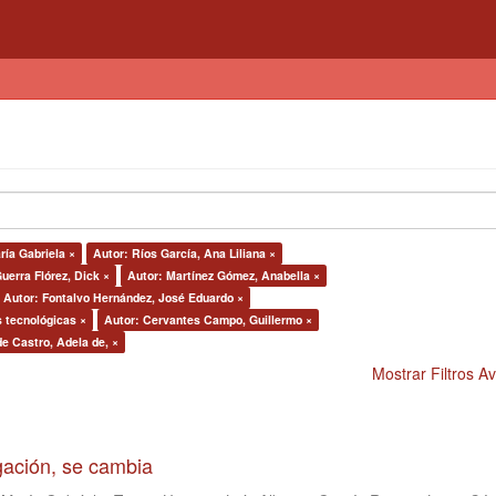
ría Gabriela ×
Autor: Ríos García, Ana Liliana ×
uerra Flórez, Dick ×
Autor: Martínez Gómez, Anabella ×
Autor: Fontalvo Hernández, José Eduardo ×
s tecnológicas ×
Autor: Cervantes Campo, Guillermo ×
de Castro, Adela de, ×
Mostrar Filtros 
igación, se cambia