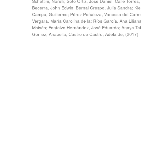
Schettini, Norelli
;
Soto Ortiz, José Daniel
;
Calle Torres,
Becerra, John Edwin
;
Bernal Crespo, Julia Sandra
;
Kle
Campo, Guillermo
;
Pérez Peñaloza, Vanessa del Carm
Vergara, María Carolina de la
;
Ríos García, Ana Lilian
Moisés
;
Fontalvo Hernández, José Eduardo
;
Anaya Ta
Gómez, Anabella
;
Castro de Castro, Adela de,
(
2017
)