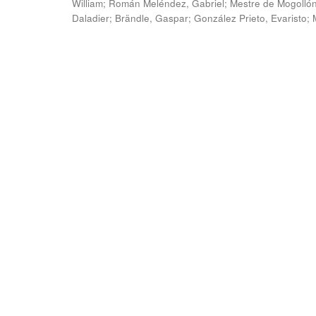
William
;
Román Meléndez, Gabriel
;
Mestre de Mogollón
Daladier
;
Brändle, Gaspar
;
González Prieto, Evaristo
;