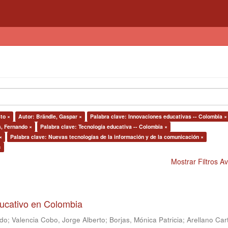
to ×
Autor: Brändle, Gaspar ×
Palabra clave: Innovaciones educativas -- Colombia ×
s, Fernando ×
Palabra clave: Tecnología educativa -- Colombia ×
×
Palabra clave: Nuevas tecnologías de la información y de la comunicación ×
×
Mostrar Filtros 
ducativo en Colombia
ndo
;
Valencia Cobo, Jorge Alberto
;
Borjas, Mónica Patricia
;
Arellano Car