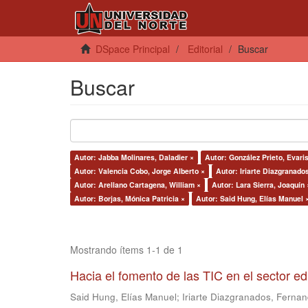
DSpace Principal
Editorial
Buscar
Buscar
Autor: Jabba Molinares, Daladier ×
Autor: González Prieto, Evaris
Autor: Valencia Cobo, Jorge Alberto ×
Autor: Iriarte Diazgranado
Autor: Arellano Cartagena, William ×
Autor: Lara Sierra, Joaquín 
Autor: Borjas, Mónica Patricia ×
Autor: Said Hung, Elías Manuel 
Mostrando ítems 1-1 de 1
Hacia el fomento de las TIC en el sector e
Said Hung, Elías Manuel
;
Iriarte Diazgranados, Ferna