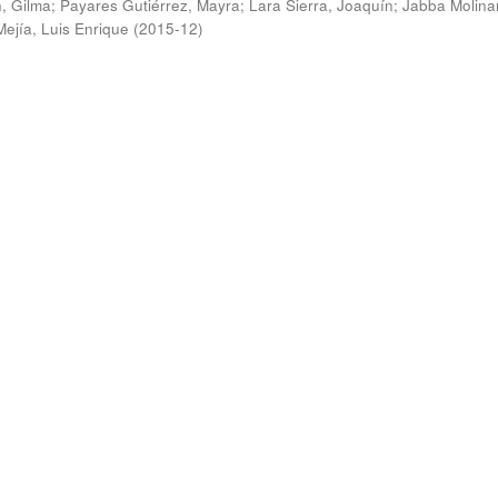
, Gilma
;
Payares Gutiérrez, Mayra
;
Lara Sierra, Joaquín
;
Jabba Molina
Mejía, Luis Enrique
(
2015-12
)