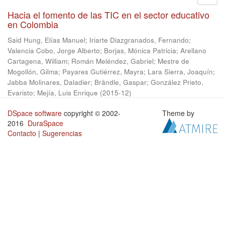
Hacia el fomento de las TIC en el sector educativo
en Colombia
Said Hung, Elías Manuel
;
Iriarte Diazgranados, Fernando
;
Valencia Cobo, Jorge Alberto
;
Borjas, Mónica Patricia
;
Arellano
Cartagena, William
;
Román Meléndez, Gabriel
;
Mestre de
Mogollón, Gilma
;
Payares Gutiérrez, Mayra
;
Lara Sierra, Joaquín
;
Jabba Molinares, Daladier
;
Brändle, Gaspar
;
González Prieto,
Evaristo
;
Mejía, Luis Enrique
(
2015-12
)
DSpace software
copyright © 2002-
Theme by
2016
DuraSpace
Contacto
|
Sugerencias