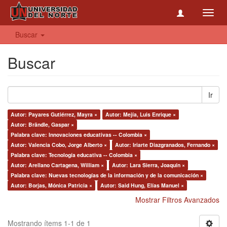
Toggl
navig
Buscar
Buscar
Ir
Autor: Payares Gutiérrez, Mayra ×
Autor: Mejía, Luis Enrique ×
Autor: Brändle, Gaspar ×
Palabra clave: Innovaciones educativas -- Colombia ×
Autor: Valencia Cobo, Jorge Alberto ×
Autor: Iriarte Diazgranados, Fernando ×
Palabra clave: Tecnología educativa -- Colombia ×
Autor: Arellano Cartagena, William ×
Autor: Lara Sierra, Joaquín ×
Palabra clave: Nuevas tecnologías de la información y de la comunicación ×
Autor: Borjas, Mónica Patricia ×
Autor: Said Hung, Elías Manuel ×
Mostrar Filtros Avanzados
Mostrando ítems 1-1 de 1