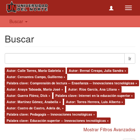
Toggl
navig
Buscar
Buscar
Ir
Autor: Calle Torres, María Gabriela ×
Autor: Bernal Crespo, Julia Sandra ×
Autor: Cervantes Campo, Guillermo ×
Palabra clave: Comprensión de lectura -- Enseñanza -- Innovaciones tecnológicas ×
Autor: Anaya Taboada, María José ×
Autor: Ríos García, Ana Liliana ×
Autor: Guerra Flórez, Dick ×
Palabra clave: Internet en la educación superior ×
Autor: Martínez Gómez, Anabella ×
Autor: Torres Herrera, Luis Alberto ×
Autor: Castro de Castro, Adela de, ×
Palabra clave: Pedagogía -- Innovaciones tecnológicas ×
Palabra clave: Educación superior -- Innovaciones tecnológicas ×
Mostrar Filtros Avanzados