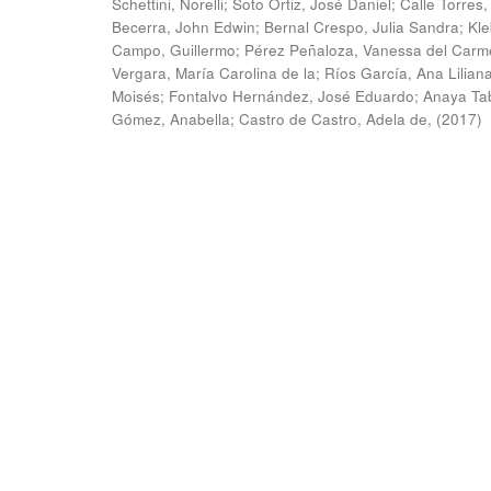
Schettini, Norelli
;
Soto Ortiz, José Daniel
;
Calle Torres,
Becerra, John Edwin
;
Bernal Crespo, Julia Sandra
;
Kle
Campo, Guillermo
;
Pérez Peñaloza, Vanessa del Carm
Vergara, María Carolina de la
;
Ríos García, Ana Lilian
Moisés
;
Fontalvo Hernández, José Eduardo
;
Anaya Ta
Gómez, Anabella
;
Castro de Castro, Adela de,
(
2017
)