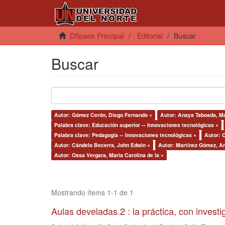
DSpace Principal
Editorial
Buscar
Buscar
Autor: Gómez Cerón, Diego Fernando ×
Autor: Anaya Taboada, Ma
Palabra clave: Educación superior -- Innovaciones tecnológicas ×
Palabra clave: Pedagogía -- Innovaciones tecnológicas ×
Autor: C
Autor: Cándelo Becerra, John Edwin ×
Autor: Martínez Gómez, An
Autor: Ossa Vergara, María Carolina de la ×
Mostrando ítems 1-1 de 1
Aulas develadas.2 : la práctica, con invest