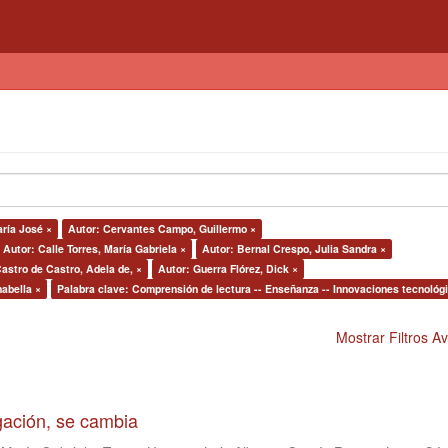
ría José ×
Autor: Cervantes Campo, Guillermo ×
Autor: Calle Torres, María Gabriela ×
Autor: Bernal Crespo, Julia Sandra ×
astro de Castro, Adela de, ×
Autor: Guerra Flórez, Dick ×
abella ×
Palabra clave: Comprensión de lectura -- Enseñanza -- Innovaciones tecnológ
Mostrar Filtros 
igación, se cambia