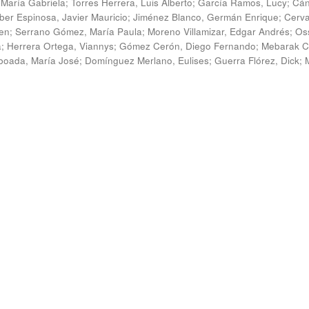
 María Gabriela
;
Torres Herrera, Luis Alberto
;
García Ramos, Lucy
;
Cán
ber Espinosa, Javier Mauricio
;
Jiménez Blanco, Germán Enrique
;
Cerv
en
;
Serrano Gómez, María Paula
;
Moreno Villamizar, Edgar Andrés
;
Os
a
;
Herrera Ortega, Viannys
;
Gómez Cerón, Diego Fernando
;
Mebarak C
boada, María José
;
Domínguez Merlano, Eulises
;
Guerra Flórez, Dick
;