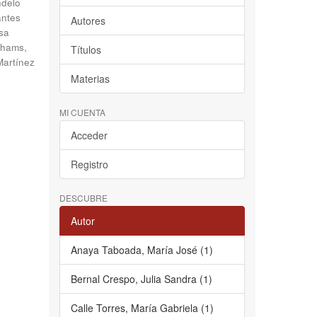
delo
antes
Autores
sa
hams,
Títulos
Martínez
Materias
MI CUENTA
Acceder
Registro
DESCUBRE
Autor
Anaya Taboada, María José (1)
Bernal Crespo, Julia Sandra (1)
Calle Torres, María Gabriela (1)