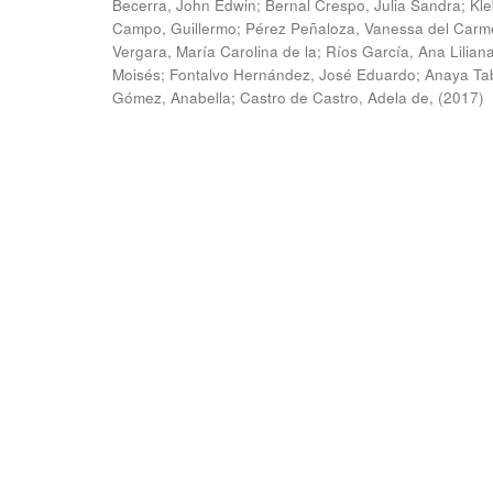
Becerra, John Edwin
;
Bernal Crespo, Julia Sandra
;
Kle
Campo, Guillermo
;
Pérez Peñaloza, Vanessa del Carm
Vergara, María Carolina de la
;
Ríos García, Ana Lilian
Moisés
;
Fontalvo Hernández, José Eduardo
;
Anaya Ta
Gómez, Anabella
;
Castro de Castro, Adela de,
(
2017
)