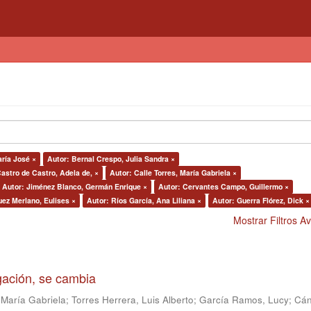
ría José ×
Autor: Bernal Crespo, Julia Sandra ×
astro de Castro, Adela de, ×
Autor: Calle Torres, María Gabriela ×
Autor: Jiménez Blanco, Germán Enrique ×
Autor: Cervantes Campo, Guillermo ×
ez Merlano, Eulises ×
Autor: Ríos García, Ana Liliana ×
Autor: Guerra Flórez, Dick ×
Mostrar Filtros 
igación, se cambia
 María Gabriela
;
Torres Herrera, Luis Alberto
;
García Ramos, Lucy
;
Cán