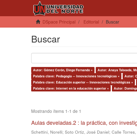
DSpace Principal
Editorial
Buscar
Buscar
Autor: Gómez Cerón, Diego Fernando ×
Autor: Anaya Taboada, Ma
Palabra clave: Pedagogía -- Innovaciones tecnológicas ×
Autor: C
Palabra clave: Educación superior -- Innovaciones tecnológicas ×
Palabra clave: Internet en la educación superior ×
Autor: Domíngu
Mostrando ítems 1-1 de 1
Aulas develadas.2 : la práctica, con invest
Schettini, Norelli
;
Soto Ortiz, José Daniel
;
Calle Torres,