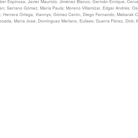
ber Espinosa, Javier Mauricio
;
Jiménez Blanco, Germán Enrique
;
Cerv
en
;
Serrano Gómez, María Paula
;
Moreno Villamizar, Edgar Andrés
;
Os
a
;
Herrera Ortega, Viannys
;
Gómez Cerón, Diego Fernando
;
Mebarak C
boada, María José
;
Domínguez Merlano, Eulises
;
Guerra Flórez, Dick
;