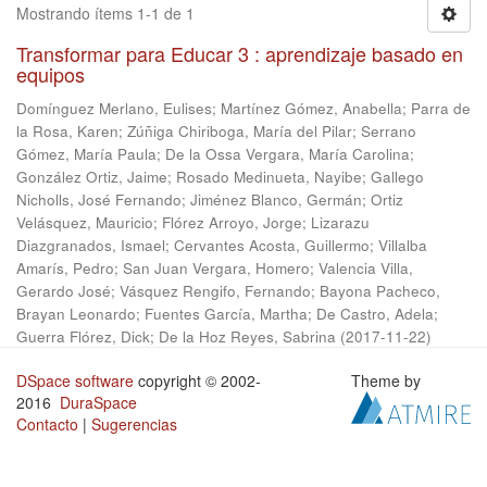
Mostrando ítems 1-1 de 1
Transformar para Educar 3 : aprendizaje basado en
equipos
Domínguez Merlano, Eulises
;
Martínez Gómez, Anabella
;
Parra de
la Rosa, Karen
;
Zúñiga Chiriboga, María del Pilar
;
Serrano
Gómez, María Paula
;
De la Ossa Vergara, María Carolina
;
González Ortiz, Jaime
;
Rosado Medinueta, Nayibe
;
Gallego
Nicholls, José Fernando
;
Jiménez Blanco, Germán
;
Ortiz
Velásquez, Mauricio
;
Flórez Arroyo, Jorge
;
Lizarazu
Diazgranados, Ismael
;
Cervantes Acosta, Guillermo
;
Villalba
Amarís, Pedro
;
San Juan Vergara, Homero
;
Valencia Villa,
Gerardo José
;
Vásquez Rengifo, Fernando
;
Bayona Pacheco,
Brayan Leonardo
;
Fuentes García, Martha
;
De Castro, Adela
;
Guerra Flórez, Dick
;
De la Hoz Reyes, Sabrina
(
2017-11-22
)
DSpace software
copyright © 2002-
Theme by
2016
DuraSpace
Contacto
|
Sugerencias