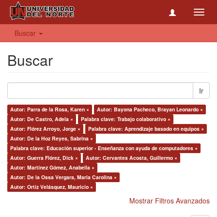
Toggl
navig
Buscar
Buscar
Ir
Autor: Parra de la Rosa, Karen ×
Autor: Bayona Pacheco, Brayan Leonardo ×
Autor: De Castro, Adela ×
Palabra clave: Trabajo colaborativo ×
Autor: Flórez Arroyo, Jorge ×
Palabra clave: Aprendizaje basado en equipos ×
Autor: De la Hoz Reyes, Sabrina ×
Palabra clave: Educación superior - Enseñanza con ayuda de computadores ×
Autor: Guerra Flórez, Dick ×
Autor: Cervantes Acosta, Guillermo ×
Autor: Martínez Gómez, Anabella ×
Autor: De la Ossa Vergara, María Carolina ×
Autor: Ortiz Velásquez, Mauricio ×
Mostrar Filtros Avanzados