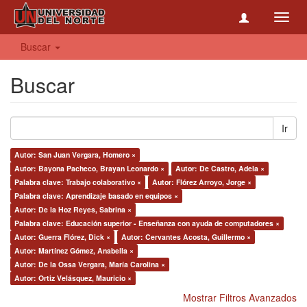
Toggl
navig
Buscar
Buscar
Ir
Autor: San Juan Vergara, Homero ×
Autor: Bayona Pacheco, Brayan Leonardo ×
Autor: De Castro, Adela ×
Palabra clave: Trabajo colaborativo ×
Autor: Flórez Arroyo, Jorge ×
Palabra clave: Aprendizaje basado en equipos ×
Autor: De la Hoz Reyes, Sabrina ×
Palabra clave: Educación superior - Enseñanza con ayuda de computadores ×
Autor: Guerra Flórez, Dick ×
Autor: Cervantes Acosta, Guillermo ×
Autor: Martínez Gómez, Anabella ×
Autor: De la Ossa Vergara, María Carolina ×
Autor: Ortiz Velásquez, Mauricio ×
Mostrar Filtros Avanzados