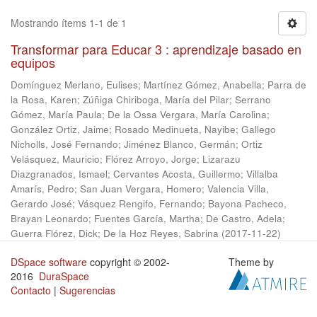
Mostrando ítems 1-1 de 1
Transformar para Educar 3 : aprendizaje basado en
equipos
Domínguez Merlano, Eulises
;
Martínez Gómez, Anabella
;
Parra de
la Rosa, Karen
;
Zúñiga Chiriboga, María del Pilar
;
Serrano
Gómez, María Paula
;
De la Ossa Vergara, María Carolina
;
González Ortiz, Jaime
;
Rosado Medinueta, Nayibe
;
Gallego
Nicholls, José Fernando
;
Jiménez Blanco, Germán
;
Ortiz
Velásquez, Mauricio
;
Flórez Arroyo, Jorge
;
Lizarazu
Diazgranados, Ismael
;
Cervantes Acosta, Guillermo
;
Villalba
Amarís, Pedro
;
San Juan Vergara, Homero
;
Valencia Villa,
Gerardo José
;
Vásquez Rengifo, Fernando
;
Bayona Pacheco,
Brayan Leonardo
;
Fuentes García, Martha
;
De Castro, Adela
;
Guerra Flórez, Dick
;
De la Hoz Reyes, Sabrina
(
2017-11-22
)
DSpace software
copyright © 2002-
Theme by
2016
DuraSpace
Contacto
|
Sugerencias