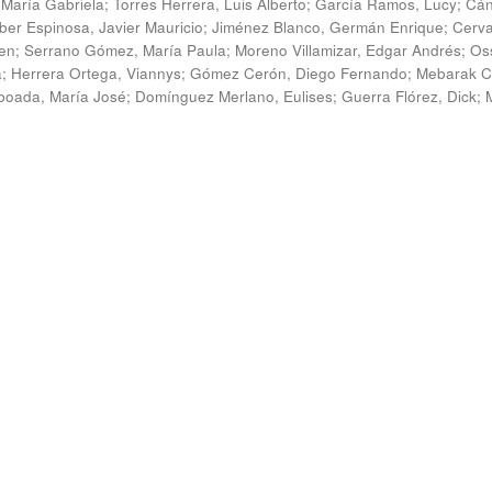
 María Gabriela
;
Torres Herrera, Luis Alberto
;
García Ramos, Lucy
;
Cán
ber Espinosa, Javier Mauricio
;
Jiménez Blanco, Germán Enrique
;
Cerv
en
;
Serrano Gómez, María Paula
;
Moreno Villamizar, Edgar Andrés
;
Os
a
;
Herrera Ortega, Viannys
;
Gómez Cerón, Diego Fernando
;
Mebarak C
boada, María José
;
Domínguez Merlano, Eulises
;
Guerra Flórez, Dick
;