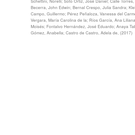
Schettini, Norelli
;
Soto Ortiz, José Daniel
;
Calle Torres,
Becerra, John Edwin
;
Bernal Crespo, Julia Sandra
;
Kle
Campo, Guillermo
;
Pérez Peñaloza, Vanessa del Carm
Vergara, María Carolina de la
;
Ríos García, Ana Lilian
Moisés
;
Fontalvo Hernández, José Eduardo
;
Anaya Ta
Gómez, Anabella
;
Castro de Castro, Adela de,
(
2017
)