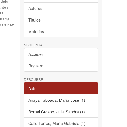
delo
antes
Autores
sa
hams,
Títulos
Martínez
Materias
MI CUENTA
Acceder
Registro
DESCUBRE
Autor
Anaya Taboada, María José (1)
Bernal Crespo, Julia Sandra (1)
Calle Torres, María Gabriela (1)