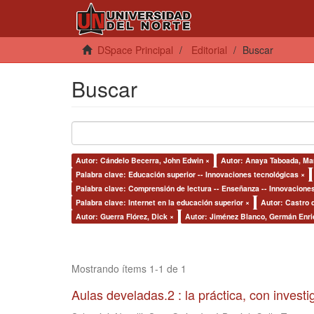
DSpace Principal
Editorial
Buscar
Buscar
Autor: Cándelo Becerra, John Edwin ×
Autor: Anaya Taboada, Ma
Palabra clave: Educación superior -- Innovaciones tecnológicas ×
Palabra clave: Comprensión de lectura -- Enseñanza -- Innovacione
Palabra clave: Internet en la educación superior ×
Autor: Castro 
Autor: Guerra Flórez, Dick ×
Autor: Jiménez Blanco, Germán Enri
Mostrando ítems 1-1 de 1
Aulas develadas.2 : la práctica, con invest