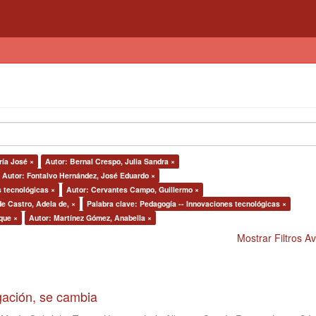
ría José ×
Autor: Bernal Crespo, Julia Sandra ×
Autor: Fontalvo Hernández, José Eduardo ×
s tecnológicas ×
Autor: Cervantes Campo, Guillermo ×
de Castro, Adela de, ×
Palabra clave: Pedagogía -- Innovaciones tecnológicas ×
que ×
Autor: Martínez Gómez, Anabella ×
Mostrar Filtros 
igación, se cambia