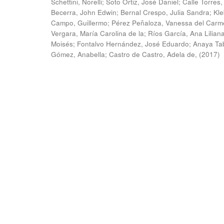
Schettini, Norelli
;
Soto Ortiz, José Daniel
;
Calle Torres,
Becerra, John Edwin
;
Bernal Crespo, Julia Sandra
;
Kle
Campo, Guillermo
;
Pérez Peñaloza, Vanessa del Carm
Vergara, María Carolina de la
;
Ríos García, Ana Lilian
Moisés
;
Fontalvo Hernández, José Eduardo
;
Anaya Ta
Gómez, Anabella
;
Castro de Castro, Adela de,
(
2017
)