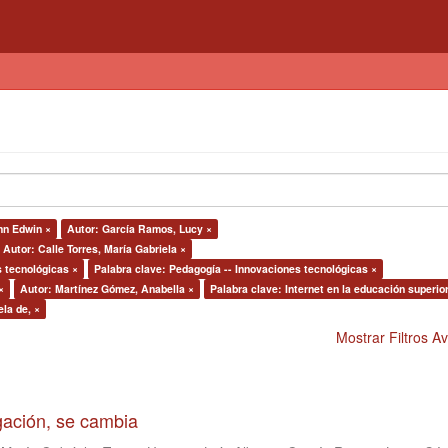
hn Edwin ×
Autor: García Ramos, Lucy ×
Autor: Calle Torres, María Gabriela ×
s tecnológicas ×
Palabra clave: Pedagogía -- Innovaciones tecnológicas ×
×
Autor: Martínez Gómez, Anabella ×
Palabra clave: Internet en la educación superio
la de, ×
Mostrar Filtros 
igación, se cambia