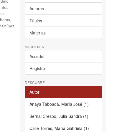
delo
antes
Autores
sa
hams,
Títulos
Martínez
Materias
MI CUENTA
Acceder
Registro
DESCUBRE
Autor
Anaya Taboada, María José (1)
Bernal Crespo, Julia Sandra (1)
Calle Torres, María Gabriela (1)