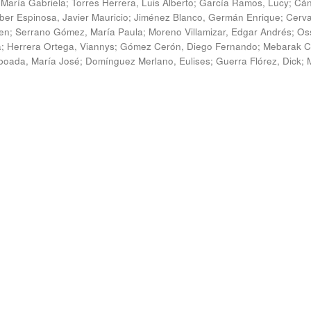
 María Gabriela
;
Torres Herrera, Luis Alberto
;
García Ramos, Lucy
;
Cán
ber Espinosa, Javier Mauricio
;
Jiménez Blanco, Germán Enrique
;
Cerv
en
;
Serrano Gómez, María Paula
;
Moreno Villamizar, Edgar Andrés
;
Os
a
;
Herrera Ortega, Viannys
;
Gómez Cerón, Diego Fernando
;
Mebarak C
boada, María José
;
Domínguez Merlano, Eulises
;
Guerra Flórez, Dick
;