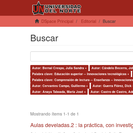
DSpace Principal
Editorial
Buscar
Buscar
Autor: Bernal Crespo, Julia Sandra ×
Autor: Cándelo Becerra, Jo
Palabra clave: Educación superior -- Innovaciones tecnológicas ×
Palabra clave: Comprensión de lectura -- Enseñanza -- Innovacione
Autor: Cervantes Campo, Guillermo ×
Autor: Guerra Flórez, Dick 
Autor: Anaya Taboada, María José ×
Autor: Castro de Castro, Ade
Mostrando ítems 1-1 de 1
Aulas develadas.2 : la práctica, con invest