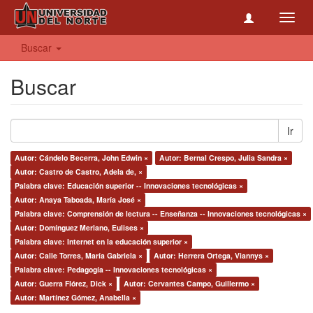
Toggl
navig
Buscar
Buscar
Ir
Autor: Cándelo Becerra, John Edwin ×
Autor: Bernal Crespo, Julia Sandra ×
Autor: Castro de Castro, Adela de, ×
Palabra clave: Educación superior -- Innovaciones tecnológicas ×
Autor: Anaya Taboada, María José ×
Palabra clave: Comprensión de lectura -- Enseñanza -- Innovaciones tecnológicas ×
Autor: Domínguez Merlano, Eulises ×
Palabra clave: Internet en la educación superior ×
Autor: Calle Torres, María Gabriela ×
Autor: Herrera Ortega, Viannys ×
Palabra clave: Pedagogía -- Innovaciones tecnológicas ×
Autor: Guerra Flórez, Dick ×
Autor: Cervantes Campo, Guillermo ×
Autor: Martínez Gómez, Anabella ×