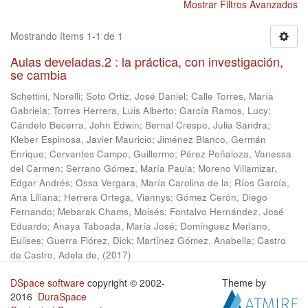
Mostrar Filtros Avanzados
Mostrando ítems 1-1 de 1
Aulas develadas.2 : la práctica, con investigación,
se cambia
Schettini, Norelli
;
Soto Ortiz, José Daniel
;
Calle Torres, María
Gabriela
;
Torres Herrera, Luis Alberto
;
García Ramos, Lucy
;
Cándelo Becerra, John Edwin
;
Bernal Crespo, Julia Sandra
;
Kleber Espinosa, Javier Mauricio
;
Jiménez Blanco, Germán
Enrique
;
Cervantes Campo, Guillermo
;
Pérez Peñaloza, Vanessa
del Carmen
;
Serrano Gómez, María Paula
;
Moreno Villamizar,
Edgar Andrés
;
Ossa Vergara, María Carolina de la
;
Ríos García,
Ana Liliana
;
Herrera Ortega, Viannys
;
Gómez Cerón, Diego
Fernando
;
Mebarak Chams, Moisés
;
Fontalvo Hernández, José
Eduardo
;
Anaya Taboada, María José
;
Domínguez Merlano,
Eulises
;
Guerra Flórez, Dick
;
Martínez Gómez, Anabella
;
Castro
de Castro, Adela de,
(
2017
)
DSpace software
copyright © 2002-
Theme by
2016
DuraSpace