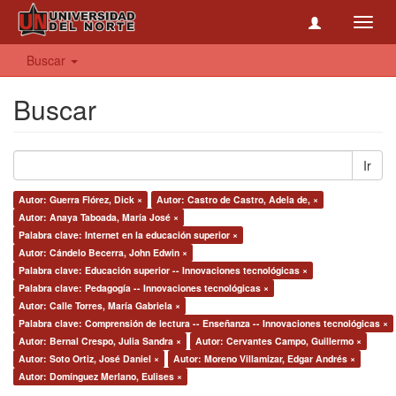
Toggl
navig
Buscar
Buscar
Ir
Autor: Guerra Flórez, Dick ×
Autor: Castro de Castro, Adela de, ×
Autor: Anaya Taboada, María José ×
Palabra clave: Internet en la educación superior ×
Autor: Cándelo Becerra, John Edwin ×
Palabra clave: Educación superior -- Innovaciones tecnológicas ×
Palabra clave: Pedagogía -- Innovaciones tecnológicas ×
Autor: Calle Torres, María Gabriela ×
Palabra clave: Comprensión de lectura -- Enseñanza -- Innovaciones tecnológicas ×
Autor: Bernal Crespo, Julia Sandra ×
Autor: Cervantes Campo, Guillermo ×
Autor: Soto Ortiz, José Daniel ×
Autor: Moreno Villamizar, Edgar Andrés ×
Autor: Domínguez Merlano, Eulises ×