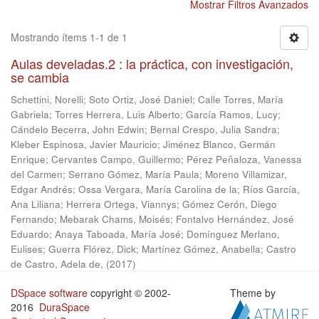
Mostrar Filtros Avanzados
Mostrando ítems 1-1 de 1
Aulas develadas.2 : la práctica, con investigación,
se cambia
Schettini, Norelli
;
Soto Ortiz, José Daniel
;
Calle Torres, María
Gabriela
;
Torres Herrera, Luis Alberto
;
García Ramos, Lucy
;
Cándelo Becerra, John Edwin
;
Bernal Crespo, Julia Sandra
;
Kleber Espinosa, Javier Mauricio
;
Jiménez Blanco, Germán
Enrique
;
Cervantes Campo, Guillermo
;
Pérez Peñaloza, Vanessa
del Carmen
;
Serrano Gómez, María Paula
;
Moreno Villamizar,
Edgar Andrés
;
Ossa Vergara, María Carolina de la
;
Ríos García,
Ana Liliana
;
Herrera Ortega, Viannys
;
Gómez Cerón, Diego
Fernando
;
Mebarak Chams, Moisés
;
Fontalvo Hernández, José
Eduardo
;
Anaya Taboada, María José
;
Domínguez Merlano,
Eulises
;
Guerra Flórez, Dick
;
Martínez Gómez, Anabella
;
Castro
de Castro, Adela de,
(
2017
)
DSpace software
copyright © 2002-
Theme by
2016
DuraSpace