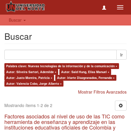
Toggl
navig
Buscar
Buscar
Ir
Palabra clave: Nuevas tecnologías de la información y de la comunicación ×
Autor: Silveira Sartori, Ademilde ×
Autor: Said Hung, Elías Manuel ×
Autor: Justo Moreira, Patricia ×
Autor: Iriarte Diazgranados, Fernando ×
Autor: Valencia Cobo, Jorge Alberto ×
Mostrar Filtros Avanzados
Mostrando ítems 1-2 de 2
Factores asociados al nivel de uso de las TIC como
herramienta de enseñanza y aprendizaje en las
instituciones educativas oficiales de Colombia y