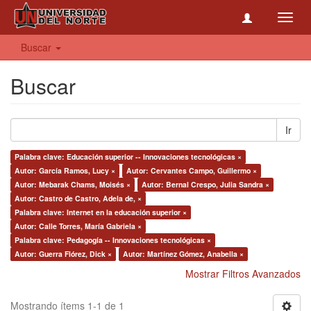
Toggl
navig
Buscar
Buscar
Ir
Palabra clave: Educación superior -- Innovaciones tecnológicas ×
Autor: García Ramos, Lucy ×
Autor: Cervantes Campo, Guillermo ×
Autor: Mebarak Chams, Moisés ×
Autor: Bernal Crespo, Julia Sandra ×
Autor: Castro de Castro, Adela de, ×
Palabra clave: Internet en la educación superior ×
Autor: Calle Torres, María Gabriela ×
Palabra clave: Pedagogía -- Innovaciones tecnológicas ×
Autor: Guerra Flórez, Dick ×
Autor: Martínez Gómez, Anabella ×
Mostrar Filtros Avanzados
Mostrando ítems 1-1 de 1