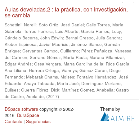
Aulas develadas.2 : la práctica, con investigación,
se cambia
Schettini, Norelli
;
Soto Ortiz, José Daniel
;
Calle Torres, María
Gabriela
;
Torres Herrera, Luis Alberto
;
García Ramos, Lucy
;
Cándelo Becerra, John Edwin
;
Bernal Crespo, Julia Sandra
;
Kleber Espinosa, Javier Mauricio
;
Jiménez Blanco, Germán
Enrique
;
Cervantes Campo, Guillermo
;
Pérez Peñaloza, Vanessa
del Carmen
;
Serrano Gómez, María Paula
;
Moreno Villamizar,
Edgar Andrés
;
Ossa Vergara, María Carolina de la
;
Ríos García,
Ana Liliana
;
Herrera Ortega, Viannys
;
Gómez Cerón, Diego
Fernando
;
Mebarak Chams, Moisés
;
Fontalvo Hernández, José
Eduardo
;
Anaya Taboada, María José
;
Domínguez Merlano,
Eulises
;
Guerra Flórez, Dick
;
Martínez Gómez, Anabella
;
Castro
de Castro, Adela de,
(
2017
)
DSpace software
copyright © 2002-
Theme by
2016
DuraSpace
Contacto
|
Sugerencias