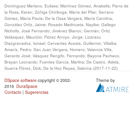
Domínguez Merlano, Eulises
;
Martínez Gómez, Anabella
;
Parra de
la Rosa, Karen
;
Zúñiga Chiriboga, María del Pilar
;
Serrano
Gómez, María Paula
;
De la Ossa Vergara, María Carolina
;
González Ortiz, Jaime
;
Rosado Medinueta, Nayibe
;
Gallego
Nicholls, José Fernando
;
Jiménez Blanco, Germán
;
Ortiz
Velásquez, Mauricio
;
Flórez Arroyo, Jorge
;
Lizarazu
Diazgranados, Ismael
;
Cervantes Acosta, Guillermo
;
Villalba
Amarís, Pedro
;
San Juan Vergara, Homero
;
Valencia Villa,
Gerardo José
;
Vásquez Rengifo, Fernando
;
Bayona Pacheco,
Brayan Leonardo
;
Fuentes García, Martha
;
De Castro, Adela
;
Guerra Flórez, Dick
;
De la Hoz Reyes, Sabrina
(
2017-11-22
)
DSpace software
copyright © 2002-
Theme by
2016
DuraSpace
Contacto
|
Sugerencias