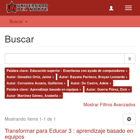
Toggl
navig
Buscar
Buscar
Ir
Palabra clave: Educación superior - Enseñanza con ayuda de computadores ×
Autor: González Ortiz, Jaime ×
Autor: Bayona Pacheco, Brayan Leonardo ×
Autor: Cervantes Acosta, Guillermo ×
Autor: De Castro, Adela ×
Palabra clave: Aprendizaje basado en equipos ×
Autor: Guerra Flórez, Dick ×
Autor: Martínez Gómez, Anabella ×
Mostrar Filtros Avanzados
Mostrando ítems 1-1 de 1
Transformar para Educar 3 : aprendizaje basado en
equipos