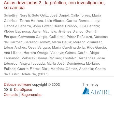
Aulas develadas.2 : la práctica, con investigación,
se cambia
Schettini, Norelli
;
Soto Ortiz, José Daniel
;
Calle Torres, María
Gabriela
;
Torres Herrera, Luis Alberto
;
García Ramos, Lucy
;
Cándelo Becerra, John Edwin
;
Bernal Crespo, Julia Sandra
;
Kleber Espinosa, Javier Mauricio
;
Jiménez Blanco, Germán
Enrique
;
Cervantes Campo, Guillermo
;
Pérez Peñaloza, Vanessa
del Carmen
;
Serrano Gómez, María Paula
;
Moreno Villamizar,
Edgar Andrés
;
Ossa Vergara, María Carolina de la
;
Ríos García,
Ana Liliana
;
Herrera Ortega, Viannys
;
Gómez Cerón, Diego
Fernando
;
Mebarak Chams, Moisés
;
Fontalvo Hernández, José
Eduardo
;
Anaya Taboada, María José
;
Domínguez Merlano,
Eulises
;
Guerra Flórez, Dick
;
Martínez Gómez, Anabella
;
Castro
de Castro, Adela de,
(
2017
)
DSpace software
copyright © 2002-
Theme by
2016
DuraSpace
Contacto
|
Sugerencias