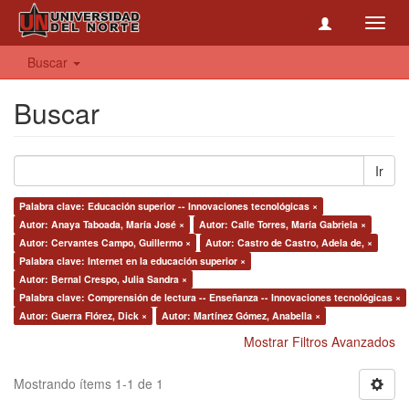
Toggl
navig
Buscar
Buscar
Ir
Palabra clave: Educación superior -- Innovaciones tecnológicas ×
Autor: Anaya Taboada, María José ×
Autor: Calle Torres, María Gabriela ×
Autor: Cervantes Campo, Guillermo ×
Autor: Castro de Castro, Adela de, ×
Palabra clave: Internet en la educación superior ×
Autor: Bernal Crespo, Julia Sandra ×
Palabra clave: Comprensión de lectura -- Enseñanza -- Innovaciones tecnológicas ×
Autor: Guerra Flórez, Dick ×
Autor: Martínez Gómez, Anabella ×
Mostrar Filtros Avanzados
Mostrando ítems 1-1 de 1