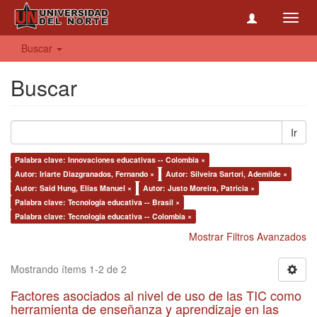
Toggl
navig
Buscar
Buscar
Ir
Palabra clave: Innovaciones educativas -- Colombia ×
Autor: Iriarte Diazgranados, Fernando ×
Autor: Silveira Sartori, Ademilde ×
Autor: Said Hung, Elías Manuel ×
Autor: Justo Moreira, Patricia ×
Palabra clave: Tecnología educativa -- Brasil ×
Palabra clave: Tecnología educativa -- Colombia ×
Mostrar Filtros Avanzados
Mostrando ítems 1-2 de 2
Factores asociados al nivel de uso de las TIC como
herramienta de enseñanza y aprendizaje en las