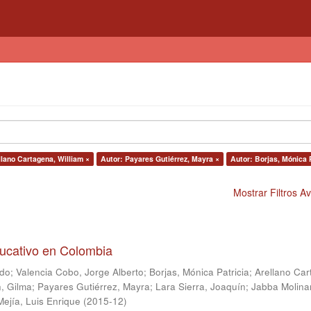
llano Cartagena, William ×
Autor: Payares Gutiérrez, Mayra ×
Autor: Borjas, Mónica P
Mostrar Filtros 
ducativo en Colombia
ndo
;
Valencia Cobo, Jorge Alberto
;
Borjas, Mónica Patricia
;
Arellano Car
, Gilma
;
Payares Gutiérrez, Mayra
;
Lara Sierra, Joaquín
;
Jabba Molina
Mejía, Luis Enrique
(
2015-12
)