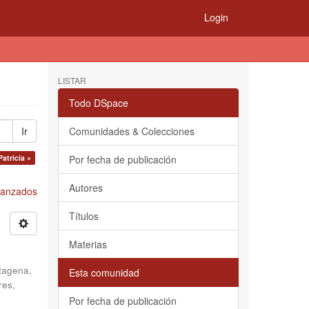
Login
LISTAR
Todo DSpace
Ir
Comunidades & Colecciones
atricia ×
Por fecha de publicación
Autores
Avanzados
Títulos
Materias
tagena,
Esta comunidad
res,
Por fecha de publicación