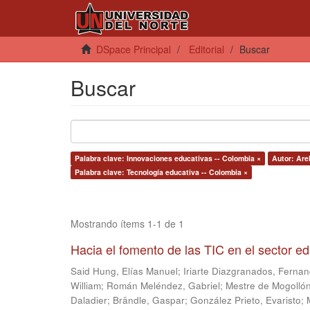
DSpace Principal
Editorial
Buscar
Buscar
Palabra clave: Innovaciones educativas -- Colombia ×
Autor: Are
Palabra clave: Tecnología educativa -- Colombia ×
Mostrando ítems 1-1 de 1
Hacia el fomento de las TIC en el sector e
Said Hung, Elías Manuel
;
Iriarte Diazgranados, Ferna
William
;
Román Meléndez, Gabriel
;
Mestre de Mogollón
Daladier
;
Brändle, Gaspar
;
González Prieto, Evaristo
;